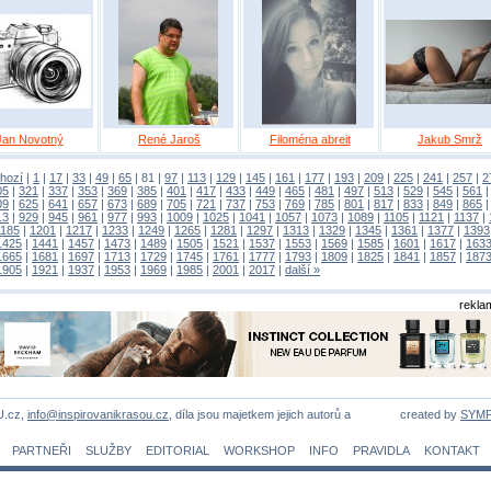
Jan Novotný
René Jaroš
Filoména abreit
Jakub Smrž
hozí
|
1
|
17
|
33
|
49
|
65
|
81
|
97
|
113
|
129
|
145
|
161
|
177
|
193
|
209
|
225
|
241
|
257
|
2
05
|
321
|
337
|
353
|
369
|
385
|
401
|
417
|
433
|
449
|
465
|
481
|
497
|
513
|
529
|
545
|
561
09
|
625
|
641
|
657
|
673
|
689
|
705
|
721
|
737
|
753
|
769
|
785
|
801
|
817
|
833
|
849
|
865
13
|
929
|
945
|
961
|
977
|
993
|
1009
|
1025
|
1041
|
1057
|
1073
|
1089
|
1105
|
1121
|
1137
|
1185
|
1201
|
1217
|
1233
|
1249
|
1265
|
1281
|
1297
|
1313
|
1329
|
1345
|
1361
|
1377
|
1393
1425
|
1441
|
1457
|
1473
|
1489
|
1505
|
1521
|
1537
|
1553
|
1569
|
1585
|
1601
|
1617
|
163
1665
|
1681
|
1697
|
1713
|
1729
|
1745
|
1761
|
1777
|
1793
|
1809
|
1825
|
1841
|
1857
|
187
1905
|
1921
|
1937
|
1953
|
1969
|
1985
|
2001
|
2017
|
další »
rekla
U.cz,
info@inspirovanikrasou.cz
, díla jsou majetkem jejich autorů a
created by
SYM
PARTNEŘI
SLUŽBY
EDITORIAL
WORKSHOP
INFO
PRAVIDLA
KONTAKT