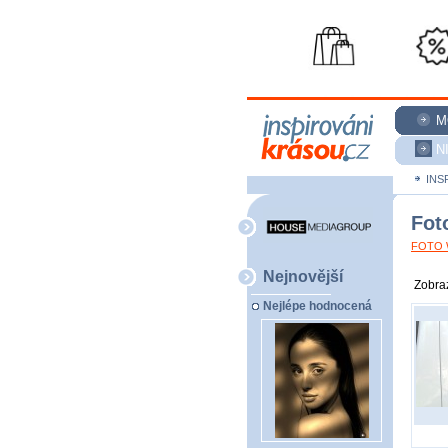
M
N
INS
Fot
FOTO W
Nejnovější
Zobraz
Nejlépe hodnocená