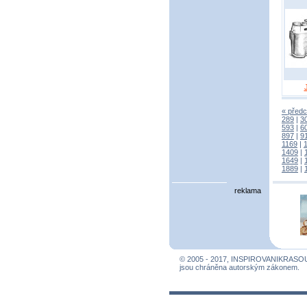
« předc
289
|
3
593
|
6
897
|
9
1169
|
1409
|
1649
|
1889
|
reklama
© 2005 - 2017, INSPIROVANIKRASO
jsou chráněna autorským zákonem.