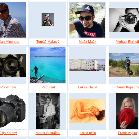
ilan Minonger
Tomáš Makový
Ma2x Ma2x
Michael Ehrhoff
Robert Jar
Petr Král
Lukáš David
Daniel Kopečn
Filip Koutný
Marek Šustáček
alfred pisio
Frank Vogler