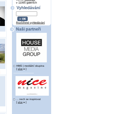
v 11065 galeriích
Vyhledávání
Rozšířené vyhledávání
Naši partneři
HMG | mediální skupina
[
více
]
ý
... nech se inspirovat
[
více
]