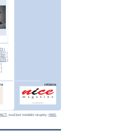
73
|
|
577
|
|
881
|
1153
|
|
3
|
3
|
ma
reklama
PACT
, součástí mediální skupiny:
HMG