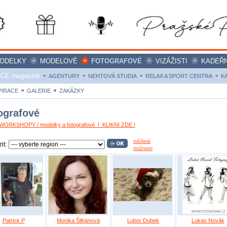
ODELKY
MODELOVÉ
FOTOGRAFOVÉ
VIZÁŽISTI
KADEŘN
ICE magazine
AGENTURY
NEHTOVÁ STUDIA
RELAX A SPORT CENTRA
K
PIRACE
GALERIE
ZAKÁZKY
ografové
ORKSHOPY / modelky a fotografové ! KLIKNI ZDE !
rošířené
it:
možnosti
Patrick P
Monika Šilhánová
Lubor Dubek
Lukas Novák