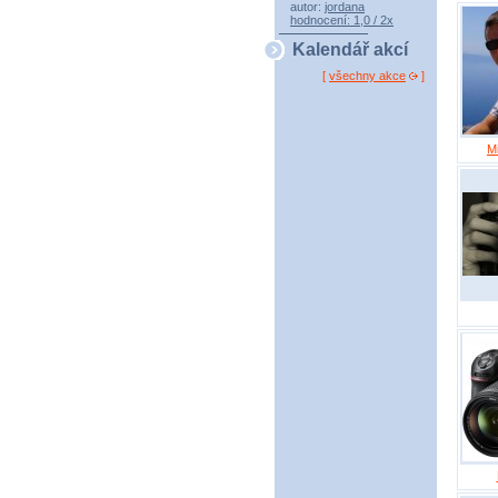
autor:
jordana
hodnocení: 1,0 / 2x
Kalendář akcí
[
všechny akce
]
M