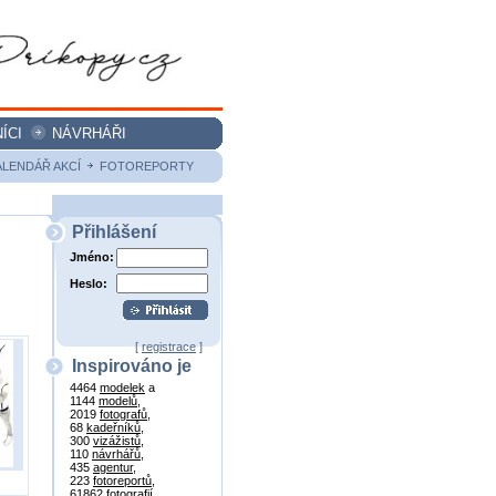
ÍCI
NÁVRHÁŘI
ALENDÁŘ AKCÍ
FOTOREPORTY
Přihlášení
Jméno:
Heslo:
[
registrace
]
Inspirováno je
4464
modelek
a
1144
modelů
,
2019
fotografů
,
68
kadeřníků
,
300
vizážistů
,
110
návrhářů
,
435
agentur
,
223
fotoreportů
,
61862
fotografií