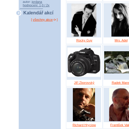
autor:
jordana
hodnocení: 1,0 / 2x
Kalendář akcí
[
všechny akce
]
Rocky Guy
Mrs. Adel
Jiří Zborovský
Radek Mare
Richard Hryciow
František Val