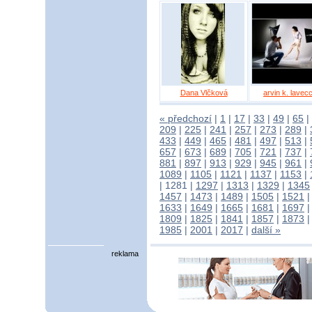
Dana Vlčková
arvin k. lavec
« předchozí
|
1
|
17
|
33
|
49
|
65
|
209
|
225
|
241
|
257
|
273
|
289
|
433
|
449
|
465
|
481
|
497
|
513
|
657
|
673
|
689
|
705
|
721
|
737
|
881
|
897
|
913
|
929
|
945
|
961
|
1089
|
1105
|
1121
|
1137
|
1153
|
|
1281
|
1297
|
1313
|
1329
|
1345
1457
|
1473
|
1489
|
1505
|
1521
1633
|
1649
|
1665
|
1681
|
1697
1809
|
1825
|
1841
|
1857
|
1873
1985
|
2001
|
2017
|
další »
reklama