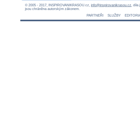
© 2005 - 2017, INSPIROVANIKRASOU.cz,
info@inspirovanikrasou.cz
, díla
jsou chráněna autorským zákonem.
PARTNEŘI
SLUŽBY
EDITORI