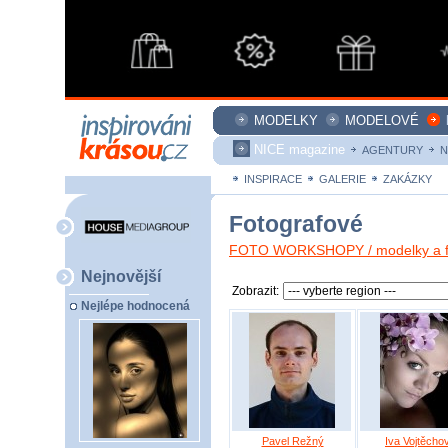
MODELKY
MODELOVÉ
NICE magazine
AGENTURY
N
INSPIRACE
GALERIE
ZAKÁZKY
Fotografové
FOTO WORKSHOPY / modelky a fo
Nejnovější
Zobrazit:
Nejlépe hodnocená
Pavel Režný
Iva Vojtěcho