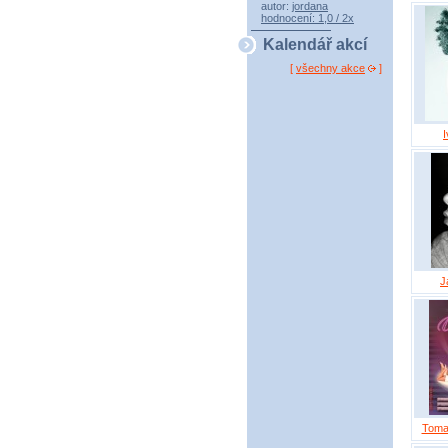
autor:
jordana
hodnocení: 1,0 / 2x
Kalendář akcí
[
všechny akce
]
I
J
Toma