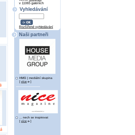
v 11065 galeriích
Vyhledávání
Rozšířené vyhledávání
Naši partneři
HMG | mediální skupina
[
více
]
á
... nech se inspirovat
[
více
]
vá