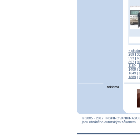
« předc
289
|
3
593
|
6
897
|
9
1169
|
1409
|
1649
|
1889
|
reklama
© 2005 - 2017, INSPIROVANIKRASO
jsou chráněna autorským zákonem.