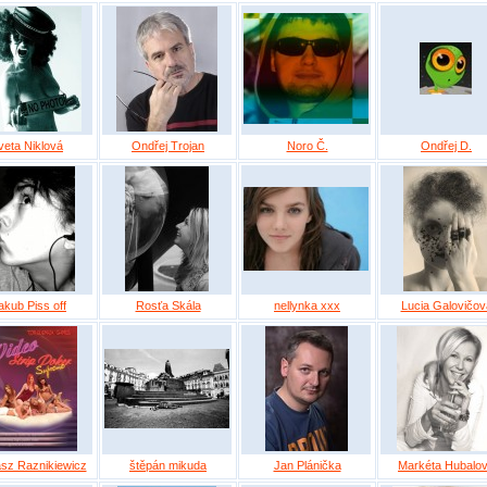
veta Niklová
Ondřej Trojan
Noro Č.
Ondřej D.
akub Piss off
Rosťa Skála
nellynka xxx
Lucia Galovičov
sz Raznikiewicz
štěpán mikuda
Jan Plánička
Markéta Hubalo