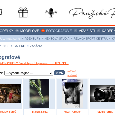
ODELKY
MODELOVÉ
FOTOGRAFOVÉ
VIZÁŽISTI
KADEŘN
ICE magazine
AGENTURY
NEHTOVÁ STUDIA
RELAX A SPORT CENTRA
K
PIRACE
GALERIE
ZAKÁZKY
ografové
ORKSHOPY / modelky a fotografové ! KLIKNI ZDE !
rošířené
it:
možnosti
iroslav Bureš
Martin Žalda
Milan Parobok
studio ferrua