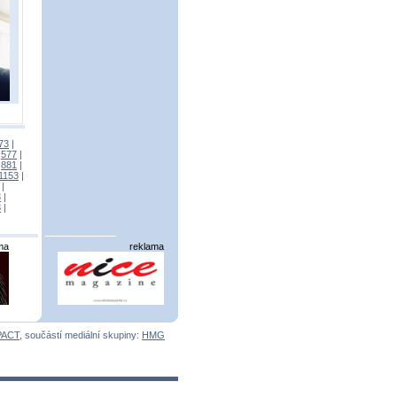
73
|
|
577
|
|
881
|
1153
|
|
3
|
3
|
ma
reklama
PACT
, součástí mediální skupiny:
HMG