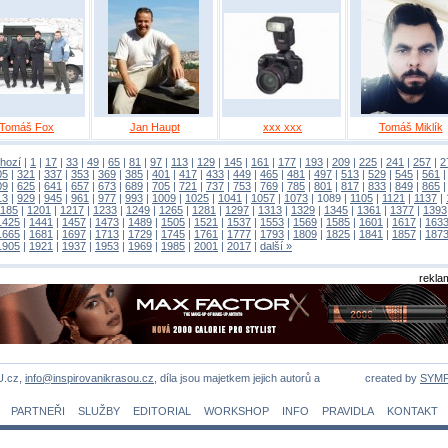
Tomáš Fox
Jan Haupt
xxx xxx
Tomáš Miklík
hozí
|
1
|
17
|
33
|
49
|
65
|
81
|
97
|
113
|
129
|
145
|
161
|
177
|
193
|
209
|
225
|
241
|
257
|
2
05
|
321
|
337
|
353
|
369
|
385
|
401
|
417
|
433
|
449
|
465
|
481
|
497
|
513
|
529
|
545
|
561
09
|
625
|
641
|
657
|
673
|
689
|
705
|
721
|
737
|
753
|
769
|
785
|
801
|
817
|
833
|
849
|
865
13
|
929
|
945
|
961
|
977
|
993
|
1009
|
1025
|
1041
|
1057
|
1073
|
1089
|
1105
|
1121
|
1137
|
1185
|
1201
|
1217
|
1233
|
1249
|
1265
|
1281
|
1297
|
1313
|
1329
|
1345
|
1361
|
1377
|
1393
1425
|
1441
|
1457
|
1473
|
1489
|
1505
|
1521
|
1537
|
1553
|
1569
|
1585
|
1601
|
1617
|
163
1665
|
1681
|
1697
|
1713
|
1729
|
1745
|
1761
|
1777
|
1793
|
1809
|
1825
|
1841
|
1857
|
187
1905
|
1921
|
1937
|
1953
|
1969
|
1985
|
2001
|
2017
|
další »
rekla
U.cz,
info@inspirovanikrasou.cz
, díla jsou majetkem jejich autorů a
created by
SYM
PARTNEŘI
SLUŽBY
EDITORIAL
WORKSHOP
INFO
PRAVIDLA
KONTAKT