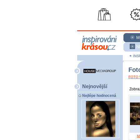
M
N
INS
Fot
FOTO W
Nejnovější
Zobraz
Nejlépe hodnocená
M