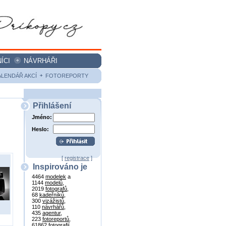
ÍCI
NÁVRHÁŘI
ALENDÁŘ AKCÍ
FOTOREPORTY
Přihlášení
Jméno:
Heslo:
[
registrace
]
Inspirováno je
4464
modelek
a
1144
modelů
,
2019
fotografů
,
68
kadeřníků
,
300
vizážistů
,
110
návrhářů
,
435
agentur
,
223
fotoreportů
,
61862
fotografií