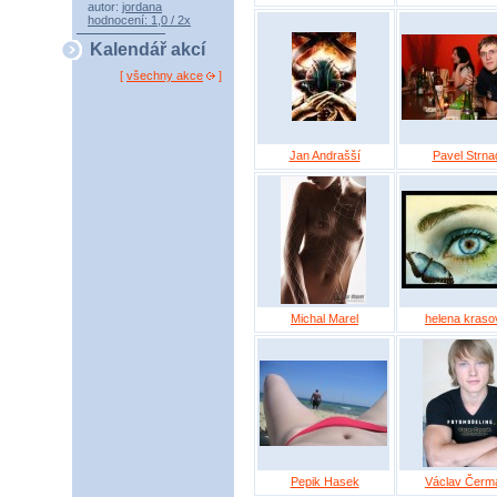
autor:
jordana
hodnocení: 1,0 / 2x
Kalendář akcí
[
všechny akce
]
Jan Andrašší
Pavel Strna
Michal Marel
helena kraso
Pepik Hasek
Václav Čerm