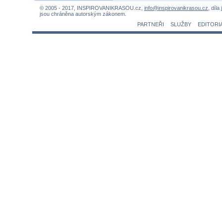
© 2005 - 2017, INSPIROVANIKRASOU.cz,
info@inspirovanikrasou.cz
, díla
jsou chráněna autorským zákonem.
PARTNEŘI
SLUŽBY
EDITORI