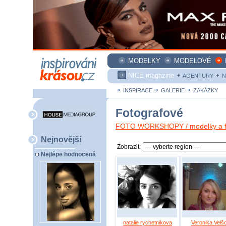
MODELKY
MODELOVÉ
NICE magazine
AGENTURY
N
INSPIRACE
GALERIE
ZAKÁZKY
Fotografové
FOTO WORKSHOPY / modelky a fo
Nejnovější
Zobrazit:
Nejlépe hodnocená
natalie rychetnikova
Veronika Velš