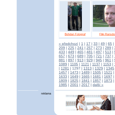
Bohdan Fotograf
Filip Ransdo
« předchozí
|
1
|
17
|
33
|
49
|
65
|
209
|
225
|
241
|
257
|
273
|
289
|
433
|
449
|
465
|
481
|
497
|
513
|
657
|
673
|
689
|
705
|
721
|
737
|
881
|
897
|
913
|
929
|
945
|
961
|
1089
|
1105
|
1121
|
1137
|
1153
|
|
1281
|
1297
|
1313
|
1329
|
1345
1457
|
1473
|
1489
|
1505
|
1521
1633
|
1649
|
1665
|
1681
|
1697
1809
|
1825
|
1841
|
1857
|
1873
1985
|
2001
|
2017
|
další »
reklama