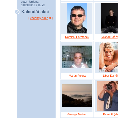
autor:
jordana
hodnocení: 1,0 / 2x
Kalendář akcí
[
všechny akce
]
Dominik Formánek
Michal Hašč
Martin Fujera
Libor Daně
George Molnar
Pavel Frýd