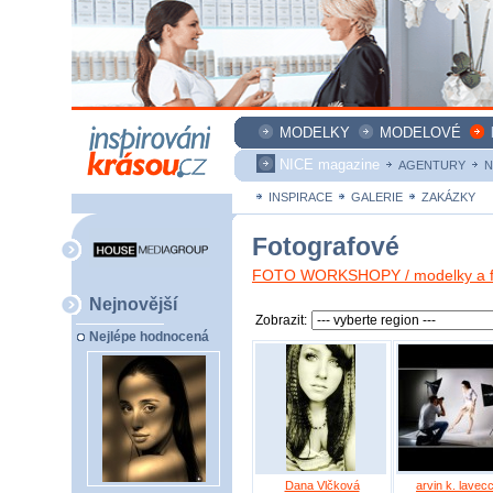
MODELKY
MODELOVÉ
NICE magazine
AGENTURY
N
INSPIRACE
GALERIE
ZAKÁZKY
Fotografové
FOTO WORKSHOPY / modelky a fo
Nejnovější
Zobrazit:
Nejlépe hodnocená
Dana Vlčková
arvin k. lavec