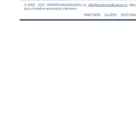
© 2005 - 2017, INSPIROVANIKRASOU.cz,
info@inspirovanikrasou.cz
, díla
jsou chráněna autorským zákonem.
PARTNEŘI
SLUŽBY
EDITORI