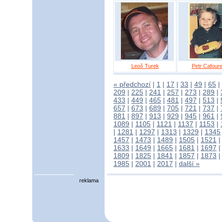
Leoš Turek
Petr Cafour
« předchozí
|
1
|
17
|
33
|
49
|
65
|
209
|
225
|
241
|
257
|
273
|
289
|
433
|
449
|
465
|
481
|
497
|
513
|
657
|
673
|
689
|
705
|
721
|
737
|
881
|
897
|
913
|
929
|
945
|
961
|
1089
|
1105
|
1121
|
1137
|
1153
|
|
1281
|
1297
|
1313
|
1329
|
1345
1457
|
1473
|
1489
|
1505
|
1521
1633
|
1649
|
1665
|
1681
|
1697
1809
|
1825
|
1841
|
1857
|
1873
1985
|
2001
|
2017
|
další »
reklama