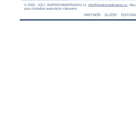
© 2005 - 2017, INSPIROVANIKRASOU.cz,
info@inspirovanikrasou.cz
, díla
jsou chráněna autorským zákonem.
PARTNEŘI
SLUŽBY
EDITORI