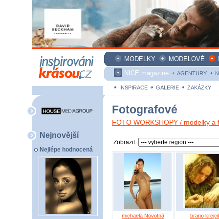
MODELKY
MODELOVÉ
NICE magazine
AGENTURY
N
INSPIRACE
GALERIE
ZAKÁZKY
Fotografové
FOTO WORKSHOPY / modelky a fo
Nejnovější
Zobrazit:
Nejlépe hodnocená
michaela Novotná
brano krejci