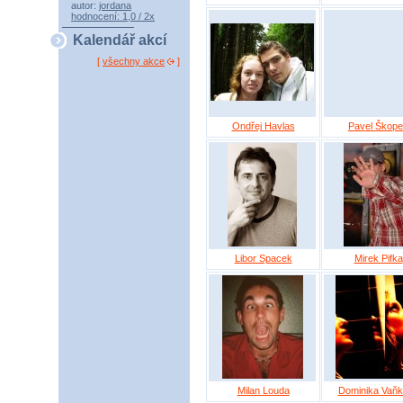
autor:
jordana
hodnocení: 1,0 / 2x
Kalendář akcí
[
všechny akce
]
Ondřej Havlas
Pavel Škop
Libor Spacek
Mirek Pifka
Milan Louda
Dominika Vaň