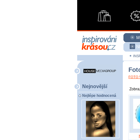
M
N
INS
Fot
FOTO W
Nejnovější
Zobraz
Nejlépe hodnocená