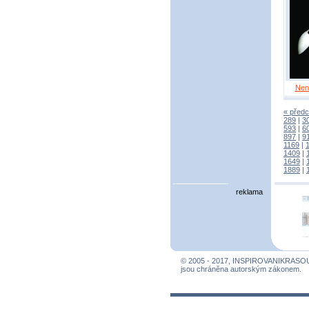
Nen
« předc
289
|
3
593
|
6
897
|
9
1169
|
1409
|
1649
|
1889
|
reklama
© 2005 - 2017, INSPIROVANIKRASO
jsou chráněna autorským zákonem.