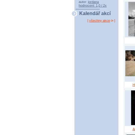
autor:
jordana
hodnocení: 1,0 / 2x
Kalendář akcí
[
všechny akce
]
H
A