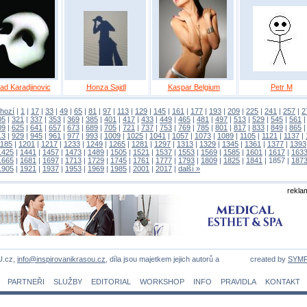
ad Karadjinovic
Honza Sajdl
Kaspar Belgium
Petr M
hozí
|
1
|
17
|
33
|
49
|
65
|
81
|
97
|
113
|
129
|
145
|
161
|
177
|
193
|
209
|
225
|
241
|
257
|
2
05
|
321
|
337
|
353
|
369
|
385
|
401
|
417
|
433
|
449
|
465
|
481
|
497
|
513
|
529
|
545
|
561
09
|
625
|
641
|
657
|
673
|
689
|
705
|
721
|
737
|
753
|
769
|
785
|
801
|
817
|
833
|
849
|
865
13
|
929
|
945
|
961
|
977
|
993
|
1009
|
1025
|
1041
|
1057
|
1073
|
1089
|
1105
|
1121
|
1137
|
1185
|
1201
|
1217
|
1233
|
1249
|
1265
|
1281
|
1297
|
1313
|
1329
|
1345
|
1361
|
1377
|
1393
1425
|
1441
|
1457
|
1473
|
1489
|
1505
|
1521
|
1537
|
1553
|
1569
|
1585
|
1601
|
1617
|
163
1665
|
1681
|
1697
|
1713
|
1729
|
1745
|
1761
|
1777
|
1793
|
1809
|
1825
|
1841
|
1857
|
187
1905
|
1921
|
1937
|
1953
|
1969
|
1985
|
2001
|
2017
|
další »
rekla
U.cz,
info@inspirovanikrasou.cz
, díla jsou majetkem jejich autorů a
created by
SYM
PARTNEŘI
SLUŽBY
EDITORIAL
WORKSHOP
INFO
PRAVIDLA
KONTAKT