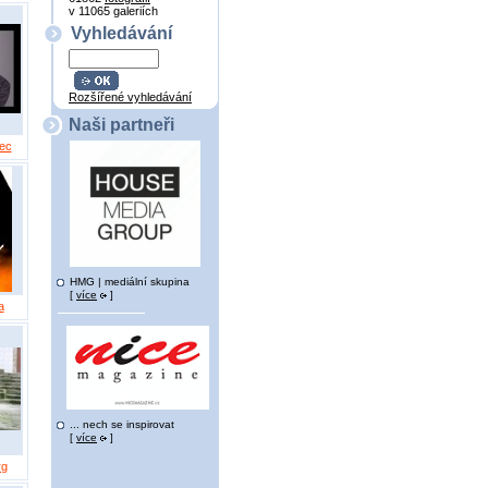
v 11065 galeriích
Vyhledávání
Rozšířené vyhledávání
Naši partneři
ec
HMG | mediální skupina
[
více
]
a
... nech se inspirovat
[
více
]
rg