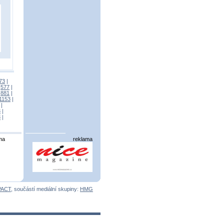
73
|
|
577
|
|
881
|
1153
|
|
3
|
3
|
ma
reklama
PACT
, součástí mediální skupiny:
HMG