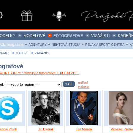
ODELKY
MODELOVÉ
FOTOGRAFOVÉ
VIZÁŽISTI
KADEŘN
ICE magazine
AGENTURY
NEHTOVÁ STUDIA
RELAX A SPORT CENTRA
K
PIRACE
GALERIE
ZAKÁZKY
ografové
ORKSHOPY / modelky a fotografové ! KLIKNI ZDE !
rošířené
it:
možnosti
Martin Patek
Jiri Dvorak
Jan Minarik
Miroslav Pinďá