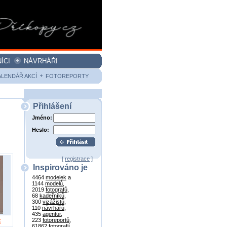
ÍCI
NÁVRHÁŘI
ALENDÁŘ AKCÍ
FOTOREPORTY
Přihlášení
Jméno:
Heslo:
[
registrace
]
Inspirováno je
4464
modelek
a
1144
modelů
,
2019
fotografů
,
68
kadeřníků
,
300
vizážistů
,
110
návrhářů
,
435
agentur
,
223
fotoreportů
,
k
61862
fotografií