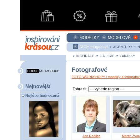
MODELKY
MODELOVÉ
NICE magazine
AGENTURY
N
INSPIRACE
GALERIE
ZAKÁZKY
Fotografové
FOTO WORKSHOPY / modelky a fotografové
Nejnovější
Zobrazit:
Nejlépe hodnocená
Jan Redilap
Martin Zvar