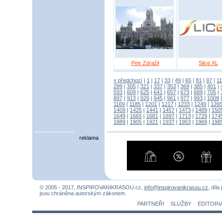
Petr Zdražil
Slice XL
« předchozí
|
1
|
17
|
33
|
49
|
65
|
81
|
97
|
1
289
|
305
|
321
|
337
|
353
|
369
|
385
|
401
|
593
|
609
|
625
|
641
|
657
|
673
|
689
|
705
|
897
|
913
|
929
|
945
|
961
|
977
|
993
|
1009
1169
|
1185
|
1201
|
1217
|
1233
|
1249
|
126
1409
|
1425
|
1441
|
1457
|
1473
|
1489
|
150
1649
|
1665
|
1681
|
1697
|
1713
|
1729
|
174
1889
|
1905
|
1921
|
1937
|
1953
|
1969
|
198
reklama
© 2005 - 2017, INSPIROVANIKRASOU.cz,
info@inspirovanikrasou.cz
, díla
jsou chráněna autorským zákonem.
PARTNEŘI
SLUŽBY
EDITORI