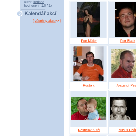
autor:
jordana
hodnocení: 1,0 / 2x
Kalendář akcí
[
všechny akce
]
Petr Müller
Petr Black
Rosťa x
Alexandr Pes
Rostislav Kutěj
Milous Chá