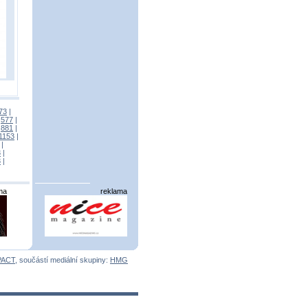
73
|
|
577
|
|
881
|
1153
|
|
3
|
3
|
ma
reklama
PACT
, součástí mediální skupiny:
HMG