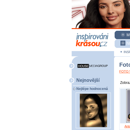
M
N
INS
Fot
FOTO W
Nejnovější
Zobraz
Nejlépe hodnocená
Ant