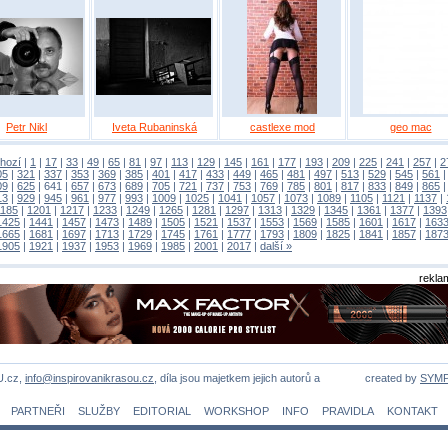
Petr Nikl
Iveta Rubaninská
castlexe mod
geo mac
hozí
|
1
|
17
|
33
|
49
|
65
|
81
|
97
|
113
|
129
|
145
|
161
|
177
|
193
|
209
|
225
|
241
|
257
|
2
05
|
321
|
337
|
353
|
369
|
385
|
401
|
417
|
433
|
449
|
465
|
481
|
497
|
513
|
529
|
545
|
561
09
|
625
|
641
|
657
|
673
|
689
|
705
|
721
|
737
|
753
|
769
|
785
|
801
|
817
|
833
|
849
|
865
13
|
929
|
945
|
961
|
977
|
993
|
1009
|
1025
|
1041
|
1057
|
1073
|
1089
|
1105
|
1121
|
1137
|
1185
|
1201
|
1217
|
1233
|
1249
|
1265
|
1281
|
1297
|
1313
|
1329
|
1345
|
1361
|
1377
|
1393
1425
|
1441
|
1457
|
1473
|
1489
|
1505
|
1521
|
1537
|
1553
|
1569
|
1585
|
1601
|
1617
|
163
1665
|
1681
|
1697
|
1713
|
1729
|
1745
|
1761
|
1777
|
1793
|
1809
|
1825
|
1841
|
1857
|
187
1905
|
1921
|
1937
|
1953
|
1969
|
1985
|
2001
|
2017
|
další »
rekla
U.cz,
info@inspirovanikrasou.cz
, díla jsou majetkem jejich autorů a
created by
SYM
PARTNEŘI
SLUŽBY
EDITORIAL
WORKSHOP
INFO
PRAVIDLA
KONTAKT