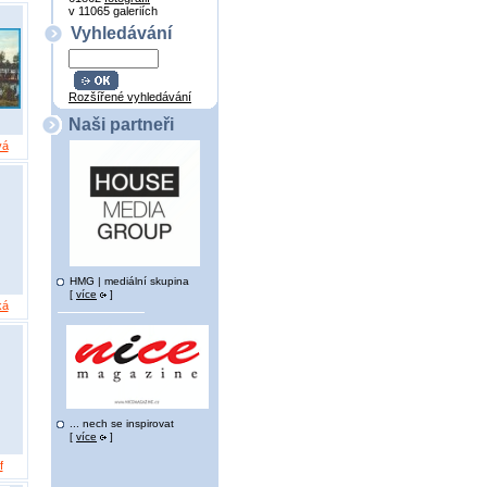
v 11065 galeriích
Vyhledávání
Rozšířené vyhledávání
Naši partneři
vá
HMG | mediální skupina
[
více
]
ká
... nech se inspirovat
[
více
]
f