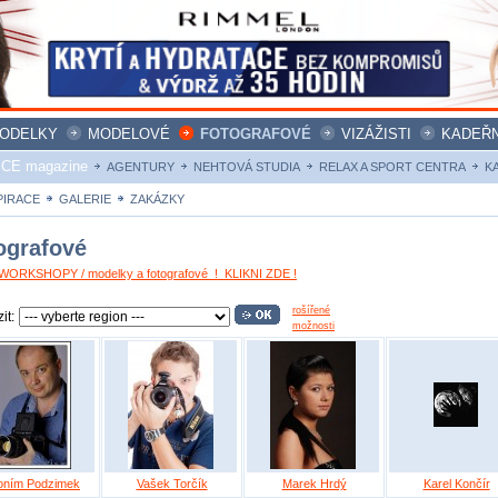
ODELKY
MODELOVÉ
FOTOGRAFOVÉ
VIZÁŽISTI
KADEŘN
ICE magazine
AGENTURY
NEHTOVÁ STUDIA
RELAX A SPORT CENTRA
K
PIRACE
GALERIE
ZAKÁZKY
ografové
ORKSHOPY / modelky a fotografové ! KLIKNI ZDE !
rošířené
it:
možnosti
oním Podzimek
Vašek Torčík
Marek Hrdý
Karel Končír