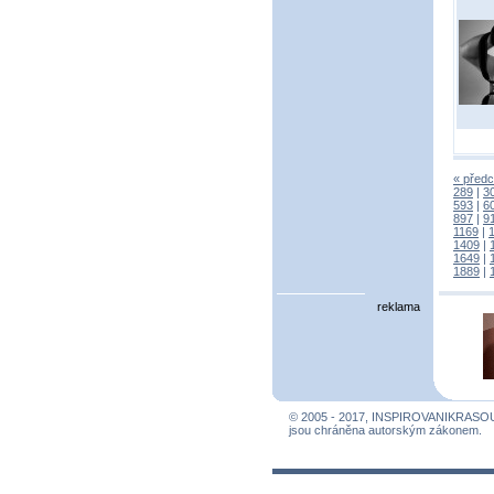
« předc
289
|
3
593
|
6
897
|
9
1169
|
1409
|
1649
|
1889
|
reklama
© 2005 - 2017, INSPIROVANIKRASO
jsou chráněna autorským zákonem.