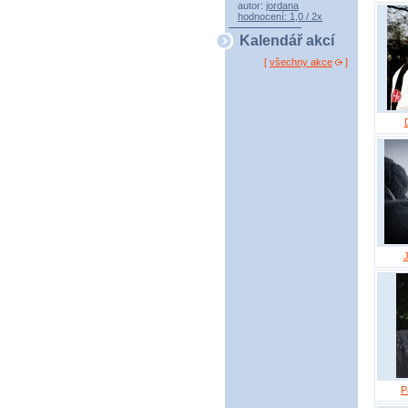
autor:
jordana
hodnocení: 1,0 / 2x
Kalendář akcí
[
všechny akce
]
P