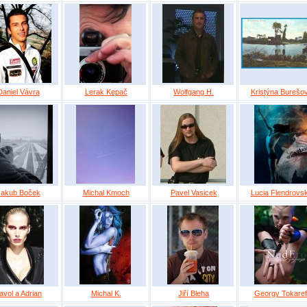
Daniel Vávra
Lerak Kepač
Wolfgang H.
Kristýna Burešo
Jakub Boček
Michal Kmoch
Pavel Vasicek
Lucia Flendrovs
avol a Adrian
Michal K.
Jiří Bleha
Georgy Tokaref