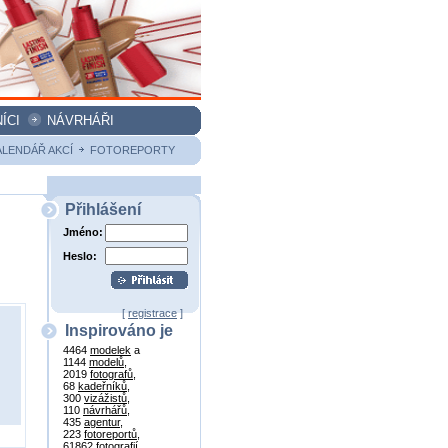
ÍCI
NÁVRHÁŘI
ALENDÁŘ AKCÍ
FOTOREPORTY
Přihlášení
Jméno:
Heslo:
[
registrace
]
Inspirováno je
4464
modelek
a
1144
modelů
,
2019
fotografů
,
68
kadeřníků
,
300
vizážistů
,
110
návrhářů
,
435
agentur
,
223
fotoreportů
,
61862
fotografií