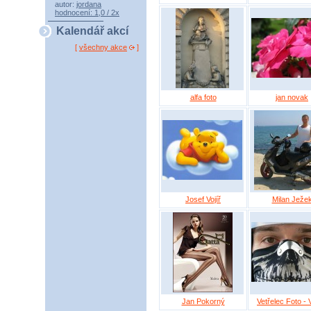
autor:
jordana
hodnocení: 1,0 / 2x
Kalendář akcí
[
všechny akce
]
alfa foto
jan novak
Josef Vojíř
Milan Ježe
Jan Pokorný
Vetřelec Foto - V