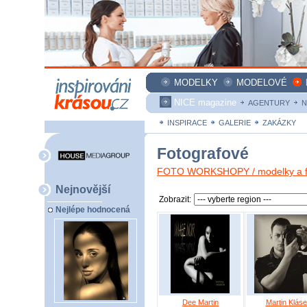
MODELKY
MODELOVÉ
NICE magazine
AGENTURY
N
INSPIRACE
GALERIE
ZAKÁZKY
Fotografové
FOTO WORKSHOPY / modelky a fo
Nejnovější
Zobrazit:
Nejlépe hodnocená
Dee Martin
Martin Klás