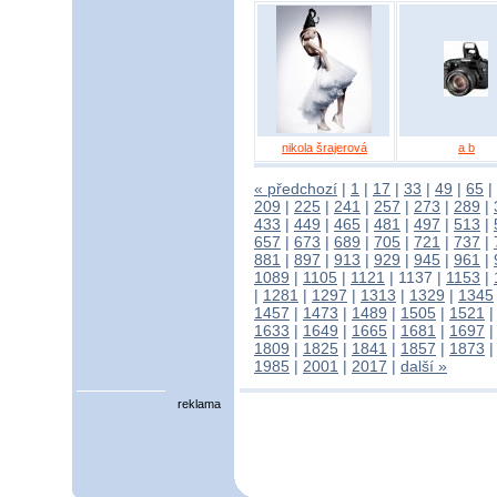
nikola šrajerová
a b
« předchozí
|
1
|
17
|
33
|
49
|
65
|
209
|
225
|
241
|
257
|
273
|
289
|
433
|
449
|
465
|
481
|
497
|
513
|
657
|
673
|
689
|
705
|
721
|
737
|
881
|
897
|
913
|
929
|
945
|
961
|
1089
|
1105
|
1121
|
1137
|
1153
|
|
1281
|
1297
|
1313
|
1329
|
1345
1457
|
1473
|
1489
|
1505
|
1521
1633
|
1649
|
1665
|
1681
|
1697
1809
|
1825
|
1841
|
1857
|
1873
1985
|
2001
|
2017
|
další »
reklama