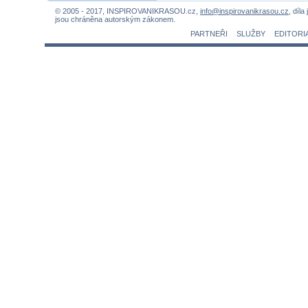
© 2005 - 2017, INSPIROVANIKRASOU.cz,
info@inspirovanikrasou.cz
, díla
jsou chráněna autorským zákonem.
PARTNEŘI
SLUŽBY
EDITORI