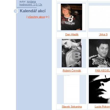
autor:
jordana
hodnocení: 1,0 / 2x
Kalendář akcí
[
všechny akce
]
Dan Hladík
Jirka S
Robert Čermák
FAN KEGEL
Slavek Sekanina
Lucie Pokor