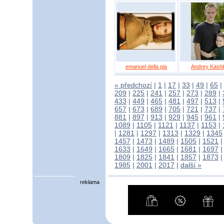
emanuel della pia
Andrey Kashk
« předchozí
|
1
|
17
|
33
|
49
|
65
|
209
|
225
|
241
|
257
|
273
|
289
|
433
|
449
|
465
|
481
|
497
|
513
|
657
|
673
|
689
|
705
|
721
|
737
|
881
|
897
|
913
|
929
|
945
|
961
|
1089
|
1105
|
1121
|
1137
|
1153
|
|
1281
|
1297
|
1313
|
1329
|
1345
1457
|
1473
|
1489
|
1505
|
1521
1633
|
1649
|
1665
|
1681
|
1697
1809
|
1825
|
1841
|
1857
|
1873
1985
|
2001
|
2017
|
další »
reklama