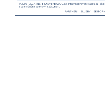
© 2005 - 2017, INSPIROVANIKRASOU.cz,
info@inspirovanikrasou.cz
, díla
jsou chráněna autorským zákonem.
PARTNEŘI
SLUŽBY
EDITORI