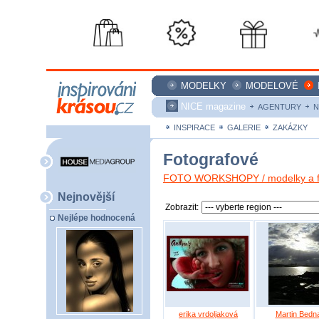
MODELKY
MODELOVÉ
NICE magazine
AGENTURY
N
INSPIRACE
GALERIE
ZAKÁZKY
Fotografové
FOTO WORKSHOPY / modelky a fo
Nejnovější
Zobrazit:
Nejlépe hodnocená
erika vrdoljaková
Martin Bedn