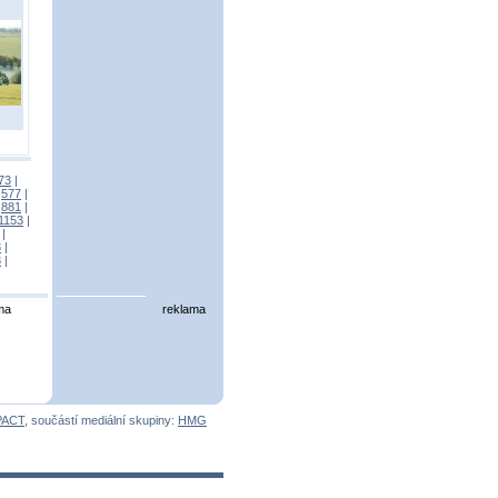
73
|
|
577
|
|
881
|
1153
|
|
3
|
3
|
ma
reklama
PACT
, součástí mediální skupiny:
HMG