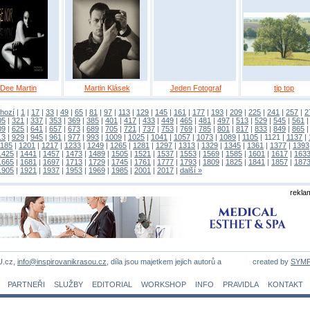
Dee Martin
Martin Klásek
Jeden Fotograf
tip top
hozí
|
1
|
17
|
33
|
49
|
65
|
81
|
97
|
113
|
129
|
145
|
161
|
177
|
193
|
209
|
225
|
241
|
257
|
2
05
|
321
|
337
|
353
|
369
|
385
|
401
|
417
|
433
|
449
|
465
|
481
|
497
|
513
|
529
|
545
|
561
09
|
625
|
641
|
657
|
673
|
689
|
705
|
721
|
737
|
753
|
769
|
785
|
801
|
817
|
833
|
849
|
865
13
|
929
|
945
|
961
|
977
|
993
|
1009
|
1025
|
1041
|
1057
|
1073
|
1089
|
1105
|
1121
|
1137
|
1185
|
1201
|
1217
|
1233
|
1249
|
1265
|
1281
|
1297
|
1313
|
1329
|
1345
|
1361
|
1377
|
1393
1425
|
1441
|
1457
|
1473
|
1489
|
1505
|
1521
|
1537
|
1553
|
1569
|
1585
|
1601
|
1617
|
163
1665
|
1681
|
1697
|
1713
|
1729
|
1745
|
1761
|
1777
|
1793
|
1809
|
1825
|
1841
|
1857
|
187
1905
|
1921
|
1937
|
1953
|
1969
|
1985
|
2001
|
2017
|
další »
rekla
U.cz,
info@inspirovanikrasou.cz
, díla jsou majetkem jejich autorů a
created by
SYM
PARTNEŘI
SLUŽBY
EDITORIAL
WORKSHOP
INFO
PRAVIDLA
KONTAKT