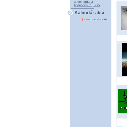
autor:
jordana
hodnocení: 1,0 / 2x
Kalendář akcí
[
všechny akce
]