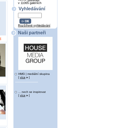
v 11065 galeriích
Vyhledávání
Rozšířené vyhledávání
Naši partneři
t
HMG | mediální skupina
[
více
]
... nech se inspirovat
[
více
]