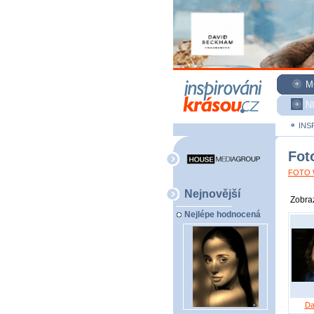
M
N
INS
Fot
FOTO W
Nejnovější
Zobraz
Nejlépe hodnocená
Da