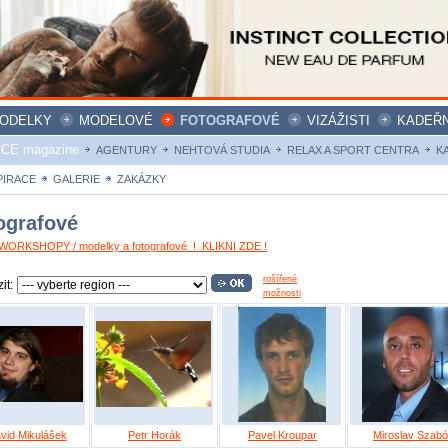
ODELKY
MODELOVÉ
FOTOGRAFOVÉ
VIZÁŽISTI
KADEŘN
ICE magazine
AGENTURY
NEHTOVÁ STUDIA
RELAX A SPORT CENTRA
K
PIRACE
GALERIE
ZAKÁZKY
ografové
ORKSHOPY / modelky a fotografové ! KLIKNI ZDE !
rošířené
it:
možnosti
vid Mikulášek
Petr Horák
Pavel Kroupar
Miroslav Szabó