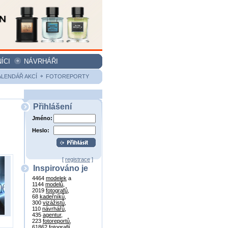
ÍCI
NÁVRHÁŘI
ALENDÁŘ AKCÍ
FOTOREPORTY
Přihlášení
Jméno:
Heslo:
[
registrace
]
Inspirováno je
4464
modelek
a
1144
modelů
,
2019
fotografů
,
68
kadeřníků
,
300
vizážistů
,
110
návrhářů
,
435
agentur
,
223
fotoreportů
,
61862
fotografií