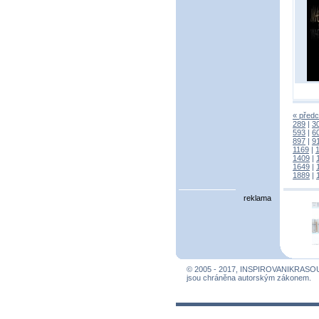
« předc
289
|
3
593
|
6
897
|
9
1169
|
1409
|
1649
|
1889
|
reklama
© 2005 - 2017, INSPIROVANIKRASO
jsou chráněna autorským zákonem.