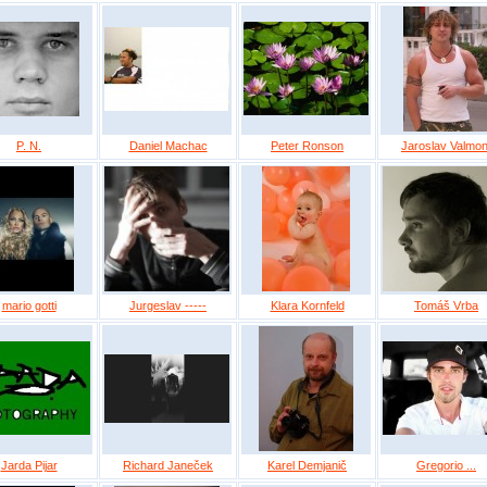
P. N.
Daniel Machac
Peter Ronson
Jaroslav Valmon
mario gotti
Jurgeslav -----
Klara Kornfeld
Tomáš Vrba
Jarda Pijar
Richard Janeček
Karel Demjanič
Gregorio ...