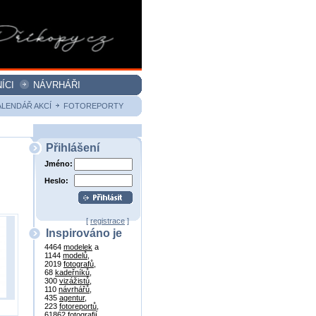
ÍCI
NÁVRHÁŘI
ALENDÁŘ AKCÍ
FOTOREPORTY
Přihlášení
Jméno:
Heslo:
[
registrace
]
Inspirováno je
4464
modelek
a
1144
modelů
,
2019
fotografů
,
68
kadeřníků
,
300
vizážistů
,
110
návrhářů
,
435
agentur
,
223
fotoreportů
,
61862
fotografií