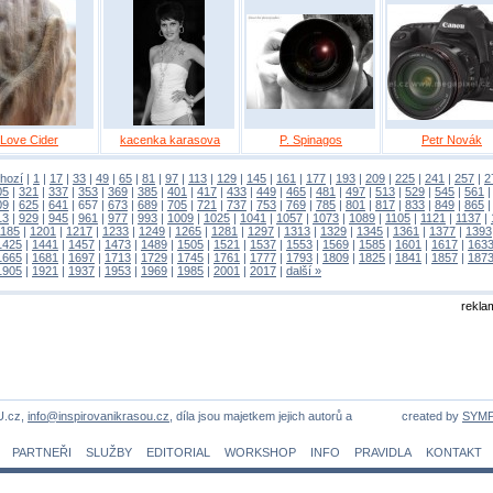
Love Cider
kacenka karasova
P. Spinagos
Petr Novák
hozí
|
1
|
17
|
33
|
49
|
65
|
81
|
97
|
113
|
129
|
145
|
161
|
177
|
193
|
209
|
225
|
241
|
257
|
2
05
|
321
|
337
|
353
|
369
|
385
|
401
|
417
|
433
|
449
|
465
|
481
|
497
|
513
|
529
|
545
|
561
09
|
625
|
641
|
657
|
673
|
689
|
705
|
721
|
737
|
753
|
769
|
785
|
801
|
817
|
833
|
849
|
865
13
|
929
|
945
|
961
|
977
|
993
|
1009
|
1025
|
1041
|
1057
|
1073
|
1089
|
1105
|
1121
|
1137
|
1185
|
1201
|
1217
|
1233
|
1249
|
1265
|
1281
|
1297
|
1313
|
1329
|
1345
|
1361
|
1377
|
1393
1425
|
1441
|
1457
|
1473
|
1489
|
1505
|
1521
|
1537
|
1553
|
1569
|
1585
|
1601
|
1617
|
163
1665
|
1681
|
1697
|
1713
|
1729
|
1745
|
1761
|
1777
|
1793
|
1809
|
1825
|
1841
|
1857
|
187
1905
|
1921
|
1937
|
1953
|
1969
|
1985
|
2001
|
2017
|
další »
rekla
U.cz,
info@inspirovanikrasou.cz
, díla jsou majetkem jejich autorů a
created by
SYM
PARTNEŘI
SLUŽBY
EDITORIAL
WORKSHOP
INFO
PRAVIDLA
KONTAKT