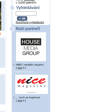
v 11065 galeriích
Vyhledávání
Rozšířené vyhledávání
Naši partneři
á
HMG | mediální skupina
[
více
]
... nech se inspirovat
[
více
]