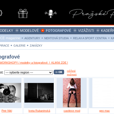
ODELKY
MODELOVÉ
FOTOGRAFOVÉ
VIZÁŽISTI
KADEŘN
ICE magazine
AGENTURY
NEHTOVÁ STUDIA
RELAX A SPORT CENTRA
K
PIRACE
GALERIE
ZAKÁZKY
ografové
ORKSHOPY / modelky a fotografové ! KLIKNI ZDE !
rošířené
it:
možnosti
Petr Nikl
Iveta Rubaninská
castlexe mod
geo mac