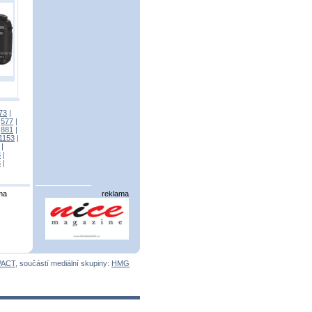
73
|
|
577
|
|
881
|
1153
|
|
3
|
3
|
ma
reklama
PACT
, součástí mediální skupiny:
HMG