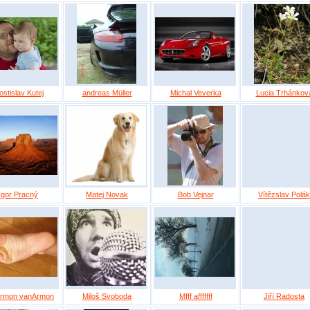
ostislav Kutej
andreas Müller
Michal Veverka
Lucia Trhánkov
Igor Pracný
Matej Novak
Bob Vejnar
Vítězslav Polák
rmon vanArmon
Miloš Svoboda
Mfff afffffff
Jiří Radosta