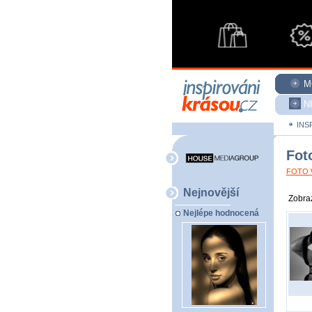
M
N
INS
Fot
FOTO W
Nejnovější
Zobraz
Nejlépe hodnocená