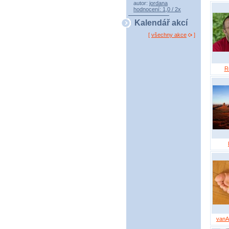
autor:
jordana
hodnocení: 1,0 / 2x
Kalendář akcí
[
všechny akce
]
R
vanA