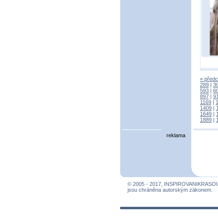
« předc
289
|
3
593
|
6
897
|
9
1169
|
1409
|
1649
|
1889
|
reklama
© 2005 - 2017, INSPIROVANIKRASO
jsou chráněna autorským zákonem.