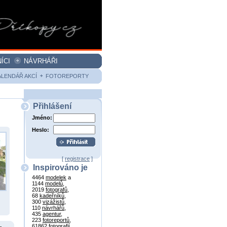
ÍCI
NÁVRHÁŘI
ALENDÁŘ AKCÍ
FOTOREPORTY
Přihlášení
Jméno:
Heslo:
[
registrace
]
Inspirováno je
4464
modelek
a
1144
modelů
,
2019
fotografů
,
68
kadeřníků
,
300
vizážistů
,
110
návrhářů
,
435
agentur
,
223
fotoreportů
,
61862
fotografií