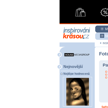
M
N
INS
Fot
Pa
Nejnovější
Nejlépe hodnocená
Saif