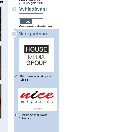
ie
v 11065 galeriích
Vyhledávání
Rozšířené vyhledávání
Naši partneři
HMG | mediální skupina
[
více
]
... nech se inspirovat
[
více
]