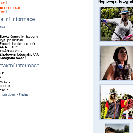
Nejnovější fotograf
více
]
oto
(4 fotografií)
více
]
ailní informace
nika
Barva
: černobíle i barevně
Typ
: jen digitálně
Focení
: interiér i exteriér
Ateliér
: ANO
Vizážista
: ANO
Zhotovení fotografií
: ANO
Kategorie focení
: -
taktní informace
k P
a
Mobil: -
Telefon: -
Fax: -
t působení -
Praha