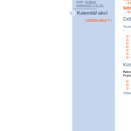
autor:
jordana
... [
hodnocení: 1,0 / 2x
Saif
... [
Kalendář akcí
Det
[
všechny akce
]
Tech
-
Kon
Patric
Prah
Oblas