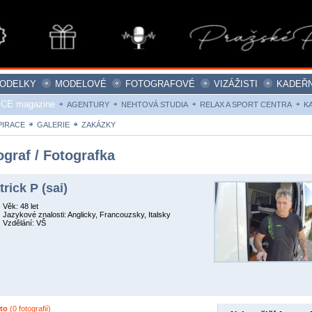
ODELKY
MODELOVÉ
FOTOGRAFOVÉ
VIZÁŽISTI
KADEŘN
ICE magazine
AGENTURY
NEHTOVÁ STUDIA
RELAX A SPORT CENTRA
K
PIRACE
GALERIE
ZAKÁZKY
ograf / Fotografka
trick P (sai)
Věk: 48 let
Jazykové znalosti: Anglicky, Francouzsky, Italsky
Vzdělání: VŠ
oto
(0 fotografií)