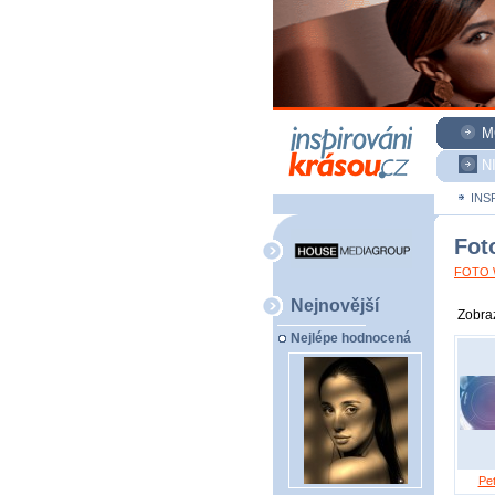
M
N
INS
Fot
FOTO W
Nejnovější
Zobraz
Nejlépe hodnocená
Pe