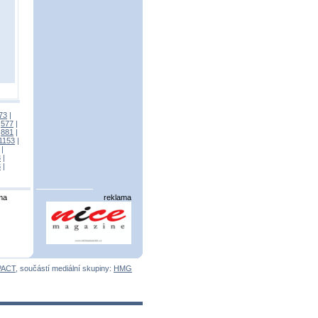
73
|
|
577
|
|
881
|
1153
|
|
3
|
3
|
ma
reklama
PACT
, součástí mediální skupiny:
HMG