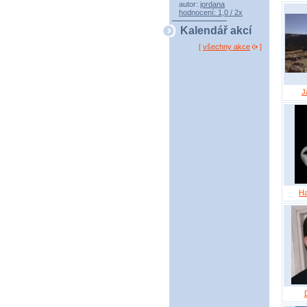
autor:
jordana
hodnocení: 1,0 / 2x
Kalendář akcí
[
všechny akce
]
J
Ha