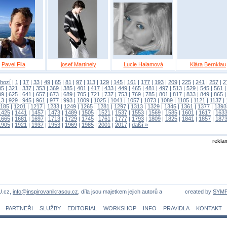
Pavel Fila
josef Martinely
Lucie Halamová
Klára Bernklau
hozí
|
1
|
17
|
33
|
49
|
65
|
81
|
97
|
113
|
129
|
145
|
161
|
177
|
193
|
209
|
225
|
241
|
257
|
2
05
|
321
|
337
|
353
|
369
|
385
|
401
|
417
|
433
|
449
|
465
|
481
|
497
|
513
|
529
|
545
|
561
09
|
625
|
641
|
657
|
673
|
689
|
705
|
721
|
737
|
753
|
769
|
785
|
801
|
817
|
833
|
849
|
865
13
|
929
|
945
|
961
|
977
|
993
|
1009
|
1025
|
1041
|
1057
|
1073
|
1089
|
1105
|
1121
|
1137
|
1185
|
1201
|
1217
|
1233
|
1249
|
1265
|
1281
|
1297
|
1313
|
1329
|
1345
|
1361
|
1377
|
1393
1425
|
1441
|
1457
|
1473
|
1489
|
1505
|
1521
|
1537
|
1553
|
1569
|
1585
|
1601
|
1617
|
163
1665
|
1681
|
1697
|
1713
|
1729
|
1745
|
1761
|
1777
|
1793
|
1809
|
1825
|
1841
|
1857
|
187
1905
|
1921
|
1937
|
1953
|
1969
|
1985
|
2001
|
2017
|
další »
rekla
U.cz,
info@inspirovanikrasou.cz
, díla jsou majetkem jejich autorů a
created by
SYM
PARTNEŘI
SLUŽBY
EDITORIAL
WORKSHOP
INFO
PRAVIDLA
KONTAKT