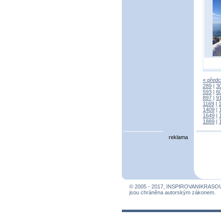
« předc
289
|
3
593
|
6
897
|
9
1169
|
1409
|
1649
|
1889
|
reklama
© 2005 - 2017, INSPIROVANIKRASO
jsou chráněna autorským zákonem.