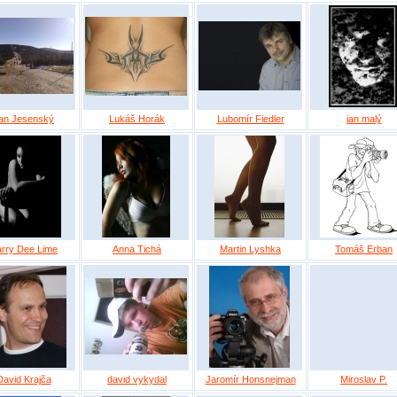
an Jesenský
Lukáš Horák
Lubomír Fiedler
jan malý
rry Dee Lime
Anna Tichá
Martin Lyshka
Tomáš Erban
David Krajča
david vykydal
Jaromír Honsnejman
Miroslav P.