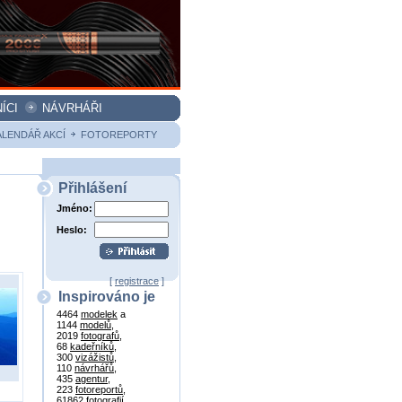
ÍCI
NÁVRHÁŘI
ALENDÁŘ AKCÍ
FOTOREPORTY
Přihlášení
Jméno:
Heslo:
[
registrace
]
Inspirováno je
4464
modelek
a
1144
modelů
,
2019
fotografů
,
68
kadeřníků
,
300
vizážistů
,
110
návrhářů
,
435
agentur
,
223
fotoreportů
,
61862
fotografií