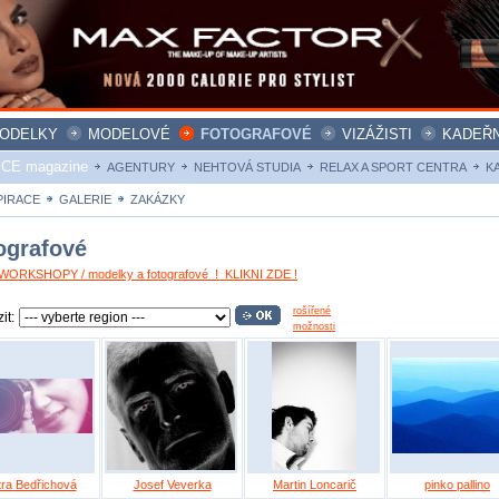
ODELKY
MODELOVÉ
FOTOGRAFOVÉ
VIZÁŽISTI
KADEŘN
ICE magazine
AGENTURY
NEHTOVÁ STUDIA
RELAX A SPORT CENTRA
K
PIRACE
GALERIE
ZAKÁZKY
ografové
ORKSHOPY / modelky a fotografové ! KLIKNI ZDE !
rošířené
it:
možnosti
tra Bedřichová
Josef Veverka
Martin Loncarič
pinko pallino