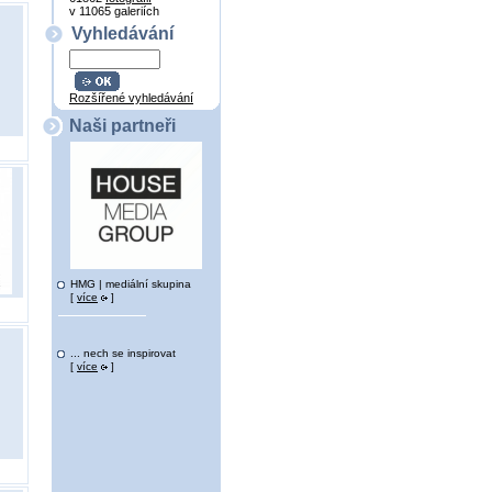
v 11065 galeriích
Vyhledávání
Rozšířené vyhledávání
Naši partneři
HMG | mediální skupina
[
více
]
... nech se inspirovat
[
více
]