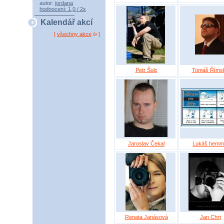
autor:
jordana
hodnocení: 1,0 / 2x
Kalendář akcí
[
všechny akce
]
Petr Šulc
Tomáš Říms
Jaroslav Čekal
Lukáš hemm
Renata Janásová
Jan Chrt