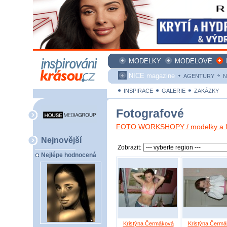
MODELKY
MODELOVÉ
NICE magazine
AGENTURY
N
INSPIRACE
GALERIE
ZAKÁZKY
Fotografové
FOTO WORKSHOPY / modelky a fo
Nejnovější
Zobrazit:
Nejlépe hodnocená
Kristýna Čermáková
Kristýna Čerm