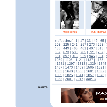
Milan Benes
(fun)Thomas 
« předchozí
|
1
|
17
|
33
|
49
|
65
|
209
|
225
|
241
|
257
|
273
|
289
|
433
|
449
|
465
|
481
|
497
|
513
|
657
|
673
|
689
|
705
|
721
|
737
|
881
|
897
|
913
|
929
|
945
|
961
|
1089
|
1105
|
1121
|
1137
|
1153
|
|
1281
|
1297
|
1313
|
1329
|
1345
1457
|
1473
|
1489
|
1505
|
1521
1633
|
1649
|
1665
|
1681
|
1697
1809
|
1825
|
1841
|
1857
|
1873
1985
|
2001
|
2017
|
další »
reklama