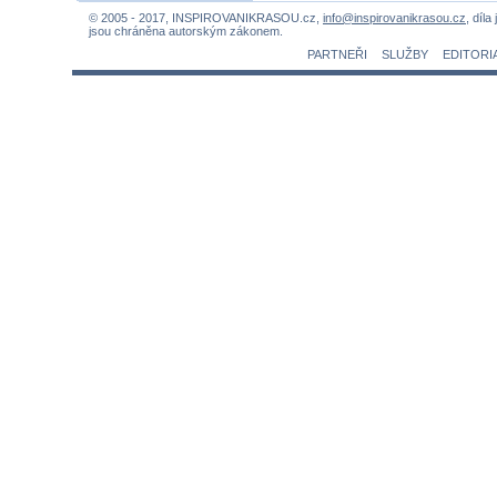
© 2005 - 2017, INSPIROVANIKRASOU.cz,
info@inspirovanikrasou.cz
, díla
jsou chráněna autorským zákonem.
PARTNEŘI
SLUŽBY
EDITORI