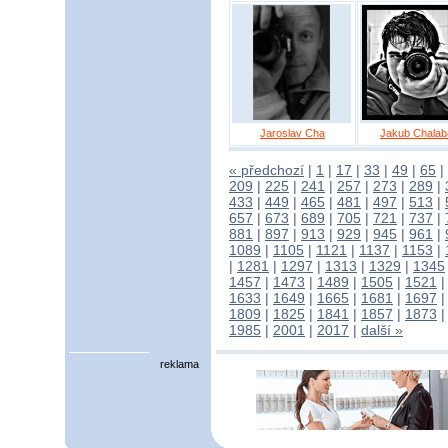
Jaroslav Cha
Jakub Chalab
« předchozí
|
1
|
17
|
33
|
49
|
65
|
209
|
225
|
241
|
257
|
273
|
289
|
433
|
449
|
465
|
481
|
497
|
513
|
657
|
673
|
689
|
705
|
721
|
737
|
881
|
897
|
913
|
929
|
945
|
961
|
1089
|
1105
|
1121
|
1137
|
1153
|
|
1281
|
1297
|
1313
|
1329
|
1345
1457
|
1473
|
1489
|
1505
|
1521
1633
|
1649
|
1665
|
1681
|
1697
1809
|
1825
|
1841
|
1857
|
1873
1985
|
2001
|
2017
|
další »
reklama