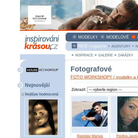
MODELKY
MODELOVÉ
NICE magazine
AGENTURY
N
INSPIRACE
GALERIE
ZAKÁZKY
Fotografové
FOTO WORKSHOPY / modelky a fo
Nejnovější
Zobrazit:
Nejlépe hodnocená
Rastislav Margus
Pavlína Jaroš