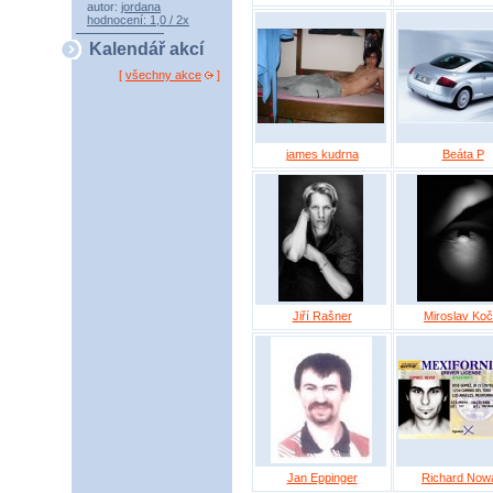
autor:
jordana
hodnocení: 1,0 / 2x
Kalendář akcí
[
všechny akce
]
james kudrna
Beáta P
Jiří Rašner
Miroslav Koč
Jan Eppinger
Richard Now