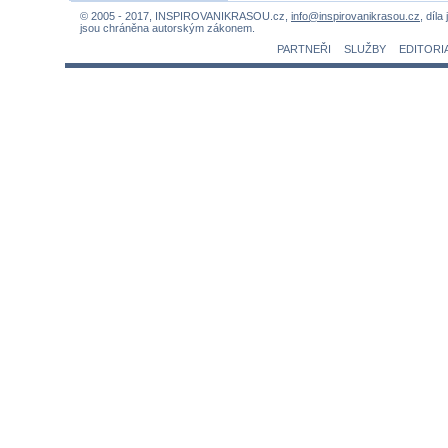
© 2005 - 2017, INSPIROVANIKRASOU.cz,
info@inspirovanikrasou.cz
, díla
jsou chráněna autorským zákonem.
PARTNEŘI
SLUŽBY
EDITORI