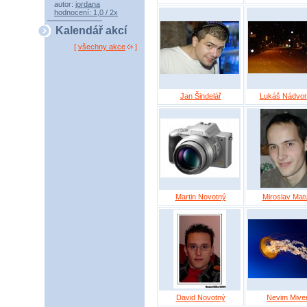
autor:
jordana
hodnocení: 1,0 / 2x
Kalendář akcí
[
všechny akce
]
Jan Šindelář
Lukáš Nádvor
Martin Novotný
Miroslav Mat
David Novotný
Nevim Mive