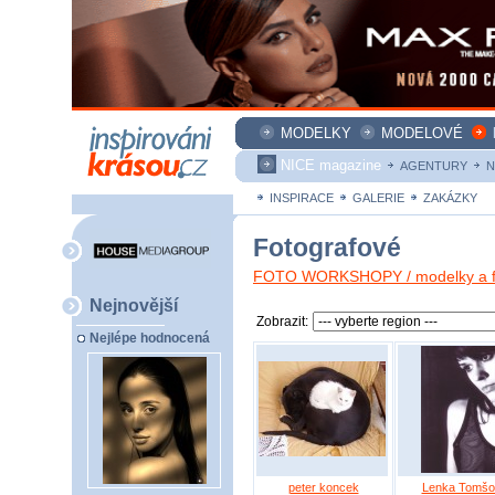
MODELKY
MODELOVÉ
NICE magazine
AGENTURY
N
INSPIRACE
GALERIE
ZAKÁZKY
Fotografové
FOTO WORKSHOPY / modelky a fo
Nejnovější
Zobrazit:
Nejlépe hodnocená
peter koncek
Lenka Tomšo