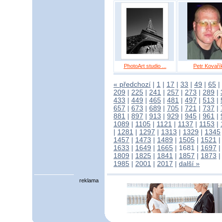
PhotoArt studio ...
Petr Kovaří
« předchozí
|
1
|
17
|
33
|
49
|
65
|
209
|
225
|
241
|
257
|
273
|
289
|
433
|
449
|
465
|
481
|
497
|
513
|
657
|
673
|
689
|
705
|
721
|
737
|
881
|
897
|
913
|
929
|
945
|
961
|
1089
|
1105
|
1121
|
1137
|
1153
|
|
1281
|
1297
|
1313
|
1329
|
1345
1457
|
1473
|
1489
|
1505
|
1521
1633
|
1649
|
1665
|
1681
|
1697
1809
|
1825
|
1841
|
1857
|
1873
1985
|
2001
|
2017
|
další »
reklama