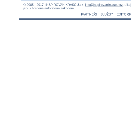
© 2005 - 2017, INSPIROVANIKRASOU.cz,
info@inspirovanikrasou.cz
, díla
jsou chráněna autorským zákonem.
PARTNEŘI
SLUŽBY
EDITORI