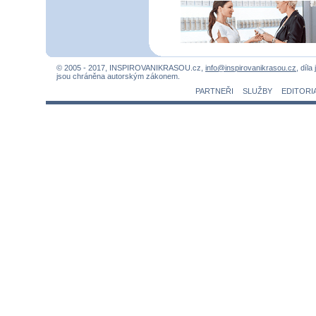
© 2005 - 2017, INSPIROVANIKRASOU.cz,
info@inspirovanikrasou.cz
, díla
jsou chráněna autorským zákonem.
PARTNEŘI
SLUŽBY
EDITORI