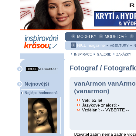
MODELKY
MODELOVÉ
NICE magazine
AGENTURY
N
INSPIRACE
GALERIE
ZAKÁZKY
Fotograf / Fotograf
vanArmon vanArmo
Nejnovější
(vanarmon)
Nejlépe hodnocená
Věk: 62 let
Jazykové znalosti: -
Vzdělání: -- VYBERTE --
Uživatel zatím nemá žádné vlože