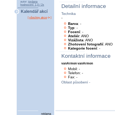
autor:
jordana
hodnocení: 1,0 / 2x
Detailní informace
Kalendář akcí
Technika
-
[
všechny akce
]
Barva
: -
Typ
: -
Focení
: -
Ateliér
: ANO
Vizážista
: ANO
Zhotovení fotografií
: ANO
Kategorie focení
: -
Kontaktní informace
vanArmon vanArmon
Mobil: -
Telefon: -
Fax: -
Oblast působení -
reklama