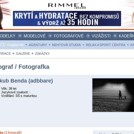
ODELKY
MODELOVÉ
FOTOGRAFOVÉ
VIZÁŽISTI
KADEŘN
ICE magazine
AGENTURY
NEHTOVÁ STUDIA
RELAX A SPORT CENTRA
K
PIRACE
GALERIE
ZAKÁZKY
ograf / Fotografka
kub Benda (adbbare)
Věk: 38 let
Jazykové znalosti: -
Vzdělání: SŠ s maturitou
ka
(2 fotografií)