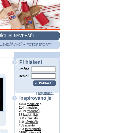
ÍCI
NÁVRHÁŘI
ALENDÁŘ AKCÍ
FOTOREPORTY
Přihlášení
Jméno:
Heslo:
[
registrace
]
Inspirováno je
4464
modelek
a
1144
modelů
,
2019
fotografů
,
68
kadeřníků
,
300
vizážistů
,
110
návrhářů
,
435
agentur
,
223
fotoreportů
,
61862
fotografií