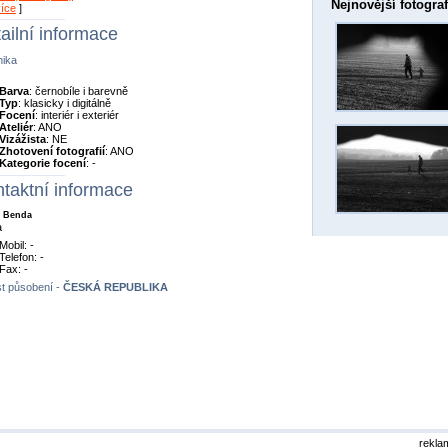
Nejnovější fotograf
více
]
ailní informace
nika
Barva
: černobíle i barevně
Typ
: klasicky i digitálně
Focení
: interiér i exteriér
Ateliér
: ANO
Vizážista
: NE
Zhotovení fotografií
: ANO
Kategorie focení
: -
taktní informace
 Benda
a
Mobil: -
Telefon: -
Fax: -
t působení -
ČESKÁ REPUBLIKA
rekla