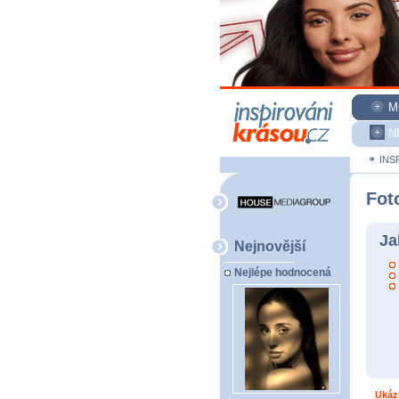
M
N
INS
Fot
Ja
Nejnovější
Nejlépe hodnocená
Ukáz