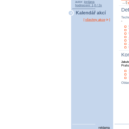
autor:
jordana
... [
hodnocení: 1,0 / 2x
Det
Kalendář akcí
Tech
[
všechny akce
]
-
Kon
Jakub
Prah
Oblas
reklama