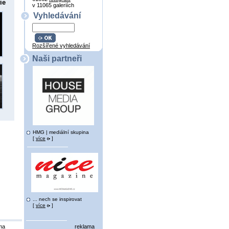
ie
v 11065 galeriích
Vyhledávání
Rozšířené vyhledávání
Naši partneři
HMG | mediální skupina
[
více
]
... nech se inspirovat
[
více
]
ma
reklama