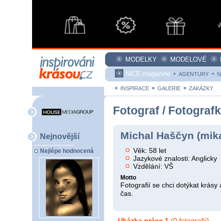
MODELKY
MODELOVÉ
NICE magazine
AGENTURY
N
INSPIRACE
GALERIE
ZAKÁZKY
Fotograf / Fotograf
Michal Haščyn (mik
Nejnovější
Věk: 58 let
Nejlépe hodnocená
Jazykové znalosti: Anglicky
Vzdělání: VŠ
Motto
Fotografií se chci dotýkat krásy 
čas.
Ukázka práce 1
(0 fotografií)