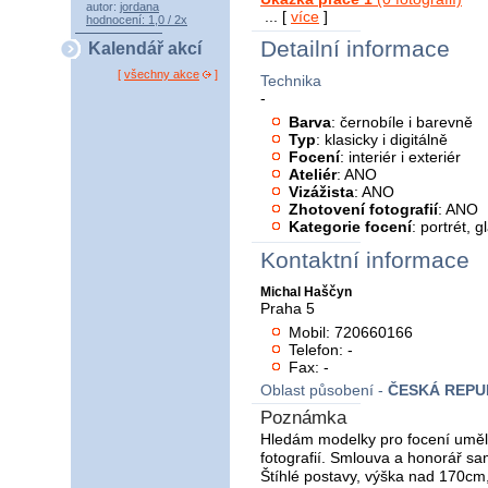
autor:
jordana
... [
více
]
hodnocení: 1,0 / 2x
Detailní informace
Kalendář akcí
[
všechny akce
]
Technika
-
Barva
: černobíle i barevně
Typ
: klasicky i digitálně
Focení
: interiér i exteriér
Ateliér
: ANO
Vizážista
: ANO
Zhotovení fotografií
: ANO
Kategorie focení
: portrét, 
Kontaktní informace
Michal Haščyn
Praha 5
Mobil: 720660166
Telefon: -
Fax: -
Oblast působení -
ČESKÁ REPU
Poznámka
Hledám modelky pro focení uměl
fotografií. Smlouva a honorář sa
Štíhlé postavy, výška nad 170cm,