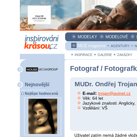
MODELKY
MODELOVÉ
NICE magazine
AGENTURY
N
INSPIRACE
GALERIE
ZAKÁZKY
Fotograf / Fotograf
MUDr. Ondřej Trojan
Nejnovější
E-mail:
trojan@avinet.cz
Nejlépe hodnocená
Věk: 64 let
Jazykové znalosti: Anglicky
Vzdělání: VŠ
Uživatel zatím nemá žádné vlože