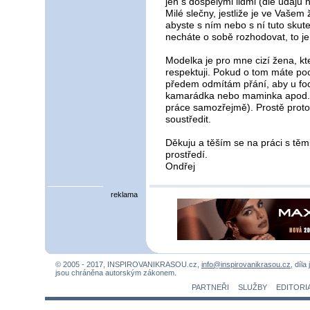
jen s dospělými lidmi (dle údajů
Milé slečny, jestliže je ve Vašem
abyste s ním nebo s ní tuto skute
necháte o sobě rozhodovat, to j
Modelka je pro mne cizí žena, k
respektuji. Pokud o tom máte poc
předem odmítám přání, aby u fo
kamarádka nebo maminka apod. (
práce samozřejmě). Prostě prot
soustředit.
Děkuju a těším se na práci s těm
prostředí.
Ondřej
reklama
© 2005 - 2017, INSPIROVANIKRASOU.cz,
info@inspirovanikrasou.cz
, díla
jsou chráněna autorským zákonem.
PARTNEŘI
SLUŽBY
EDITORI