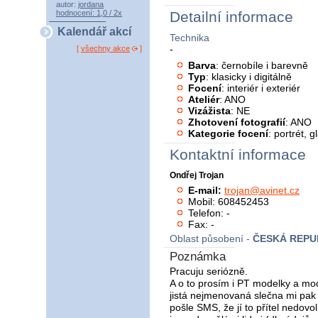
autor:
jordana
hodnocení: 1,0 / 2x
Detailní informace
Kalendář akcí
Technika
-
[
všechny akce
]
Barva
: černobíle i barevně
Typ
: klasicky i digitálně
Focení
: interiér i exteriér
Ateliér
: ANO
Vizážista
: NE
Zhotovení fotografií
: ANO
Kategorie focení
: portrét, 
Kontaktní informace
Ondřej Trojan
E-mail:
trojan@avinet.cz
Mobil: 608452453
Telefon: -
Fax: -
Oblast působení -
ČESKÁ REPU
Poznámka
Pracuju seriózně.
A o to prosím i PT modelky a mod
jistá nejmenovaná slečna mi p
pošle SMS, že jí to přítel nedovo