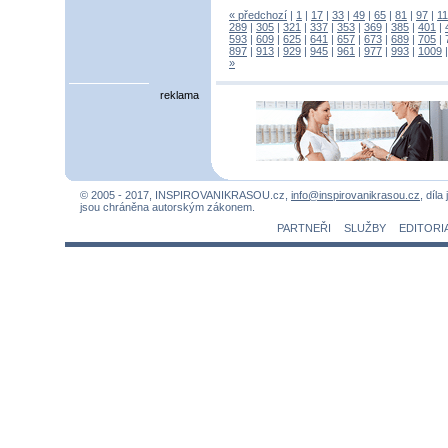
« předchozí
|
1
|
17
|
33
|
49
|
65
|
81
|
97
|
1
289
|
305
|
321
|
337
|
353
|
369
|
385
|
401
|
593
|
609
|
625
|
641
|
657
|
673
|
689
|
705
|
897
|
913
|
929
|
945
|
961
|
977
|
993
|
1009
»
reklama
© 2005 - 2017, INSPIROVANIKRASOU.cz,
info@inspirovanikrasou.cz
, díla
jsou chráněna autorským zákonem.
PARTNEŘI
SLUŽBY
EDITORI