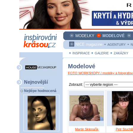
MODELKY
MODELOVÉ
NICE magazine
AGENTURY
N
INSPIRACE
GALERIE
ZAKÁZKY
Modelové
FOTO WORKSHOPY / modelky a fotografové
Nejnovější
Zobrazit:
Nejlépe hodnocená
Martin Sklenařík
Petr Stuchlí