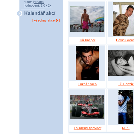
autor:
jordana
hodnocení: 1,0 / 2x
Kalendář akcí
[
všechny akce
]
Jiří Kašpar
David Görne
Lukáš Stach
Jiří Honzík
Esisdifjud sjsdviodf
M. K.