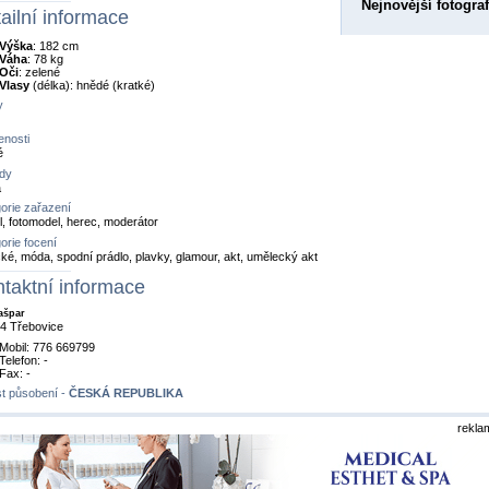
Nejnovější fotograf
ailní informace
Výška
: 182 cm
Váha
: 78 kg
Oči
: zelené
Vlasy
(délka): hnědé (kratké)
y
nosti
é
dy
a
orie zařazení
, fotomodel, herec, moderátor
orie focení
cké, móda, spodní prádlo, plavky, glamour, akt, umělecký akt
taktní informace
Kašpar
4 Třebovice
Mobil: 776 669799
Telefon: -
Fax: -
t působení -
ČESKÁ REPUBLIKA
rekla