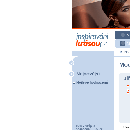
M
N
INS
Mod
Nejnovější
Ji
Nejlépe hodnocená
autor:
jordana
Uživ
hodnocení: 1,0 / 2x