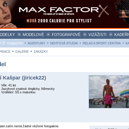
ODELKY
MODELOVÉ
FOTOGRAFOVÉ
VIZÁŽISTI
KADEŘN
ICE magazine
AGENTURY
NEHTOVÁ STUDIA
RELAX A SPORT CENTRA
K
PIRACE
GALERIE
ZAKÁZKY
el
ří Kašpar (jiricek22)
Věk: 41 let
Jazykové znalosti: Anglicky, Německy
Vzdělání: SŠ s maturitou
atel zatím nemá žádné vložené fotogalerie.