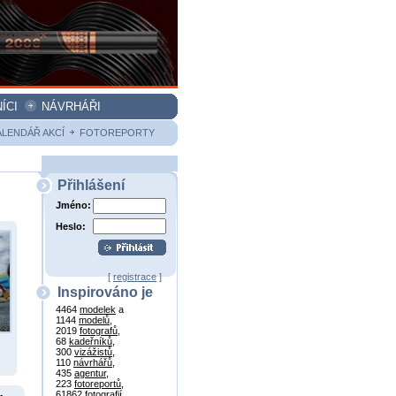
ÍCI
NÁVRHÁŘI
ALENDÁŘ AKCÍ
FOTOREPORTY
Přihlášení
Jméno:
Heslo:
[
registrace
]
Inspirováno je
4464
modelek
a
1144
modelů
,
2019
fotografů
,
68
kadeřníků
,
300
vizážistů
,
110
návrhářů
,
435
agentur
,
223
fotoreportů
,
61862
fotografií