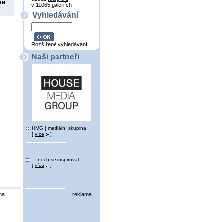
ie
v 11065 galeriích
Vyhledávání
Rozšířené vyhledávání
Naši partneři
HMG | mediální skupina
[
více
]
... nech se inspirovat
[
více
]
ma
reklama