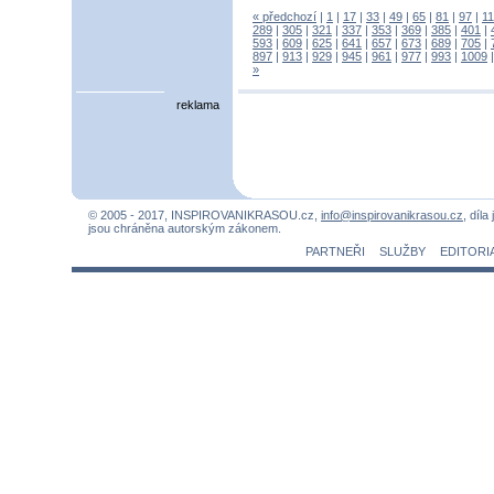
« předchozí
|
1
|
17
|
33
|
49
|
65
|
81
|
97
|
1
289
|
305
|
321
|
337
|
353
|
369
|
385
|
401
|
593
|
609
|
625
|
641
|
657
|
673
|
689
|
705
|
897
|
913
|
929
|
945
|
961
|
977
|
993
|
1009
»
reklama
© 2005 - 2017, INSPIROVANIKRASOU.cz,
info@inspirovanikrasou.cz
, díla
jsou chráněna autorským zákonem.
PARTNEŘI
SLUŽBY
EDITORI