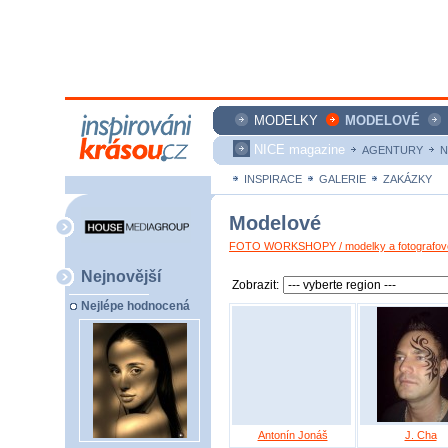
MODELKY
MODELOVÉ
NICE magazine
AGENTURY
N
INSPIRACE
GALERIE
ZAKÁZKY
Modelové
FOTO WORKSHOPY / modelky a fotografové
Nejnovější
Zobrazit:
Nejlépe hodnocená
Antonín Jonáš
J. Cha