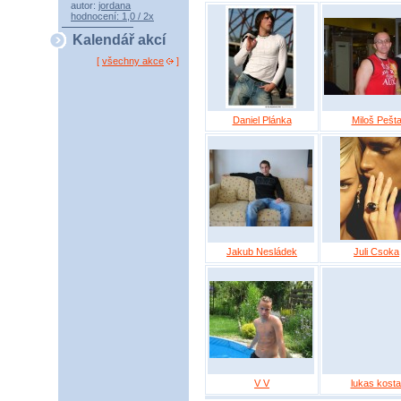
autor:
jordana
hodnocení: 1,0 / 2x
Kalendář akcí
[
všechny akce
]
Daniel Plánka
Miloš Pešt
Jakub Nesládek
Juli Csoka
V V
lukas kosta