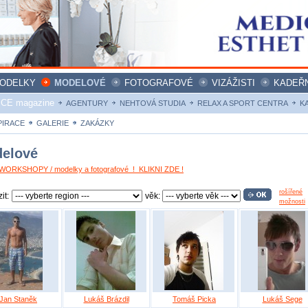
ODELKY
MODELOVÉ
FOTOGRAFOVÉ
VIZÁŽISTI
KADEŘN
ICE magazine
AGENTURY
NEHTOVÁ STUDIA
RELAX A SPORT CENTRA
K
PIRACE
GALERIE
ZAKÁZKY
elové
ORKSHOPY / modelky a fotografové ! KLIKNI ZDE !
rošířené
it:
věk:
možnosti
Jan Staněk
Lukáš Brázdil
Tomáš Picka
Lukáš Sege