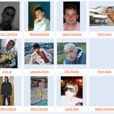
nza Trávníček
Michal Hlusička
hubert hudecek
josef rozka
já jen já
Luboslav Arsov
Otto Richter
Pavel Kolář
dřej Králíček
Wesly Snejder
Lukáš lelek
Martin Chalupa