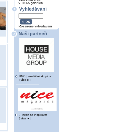
v 11065 galeriích
Vyhledávání
Rozšířené vyhledávání
Naši partneři
HMG | mediální skupina
[
více
]
... nech se inspirovat
[
více
]