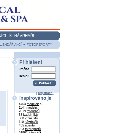
ÍCI
NÁVRHÁŘI
ALENDÁŘ AKCÍ
FOTOREPORTY
Přihlášení
Jméno:
Heslo:
[
registrace
]
Inspirováno je
4464
modelek
a
1144
modelů
,
2019
fotografů
,
68
kadeřníků
,
300
vizážistů
,
110
návrhářů
,
435
agentur
,
223
fotoreportů
,
61862
fotografií