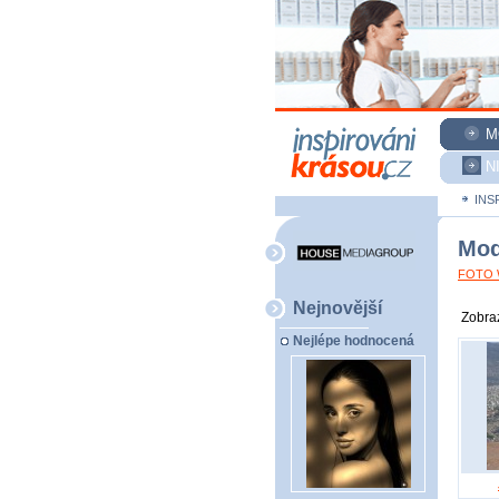
M
N
INS
Mod
FOTO W
Nejnovější
Zobraz
Nejlépe hodnocená