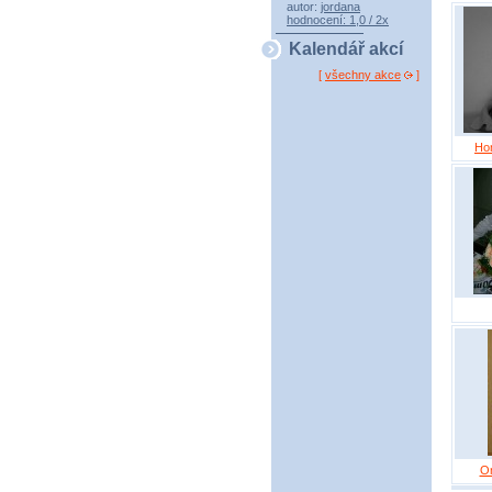
autor:
jordana
hodnocení: 1,0 / 2x
Kalendář akcí
[
všechny akce
]
Ho
On