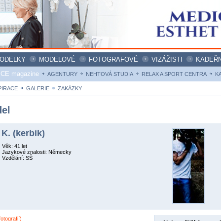
ODELKY
MODELOVÉ
FOTOGRAFOVÉ
VIZÁŽISTI
KADEŘN
ICE magazine
AGENTURY
NEHTOVÁ STUDIA
RELAX A SPORT CENTRA
K
PIRACE
GALERIE
ZAKÁZKY
el
 K. (kerbik)
Věk: 41 let
Jazykové znalosti: Německy
Vzdělání: SŠ
otografií)