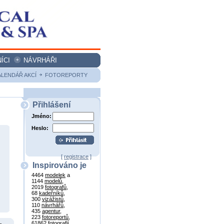
ÍCI
NÁVRHÁŘI
ALENDÁŘ AKCÍ
FOTOREPORTY
Přihlášení
Jméno:
Heslo:
[
registrace
]
Inspirováno je
4464
modelek
a
1144
modelů
,
2019
fotografů
,
68
kadeřníků
,
300
vizážistů
,
110
návrhářů
,
435
agentur
,
223
fotoreportů
,
61862
fotografií