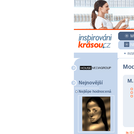
M
N
INS
Mod
M.
Nejnovější
Nejlépe hodnocená
is
(0 f