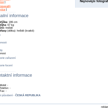
Nejnovější fotograf
více
]
otografií)
[
více
]
ailní informace
Výška
: 186 cm
Váha
: 67 kg
Oči
: hnědé
Vlasy
(délka): hnědé (kratké)
y
nosti
dy
enost
orie zařazení
orie focení
taktní informace
Mobil: -
Telefon: -
Fax: -
t působení -
ČESKÁ REPUBLIKA
rekla