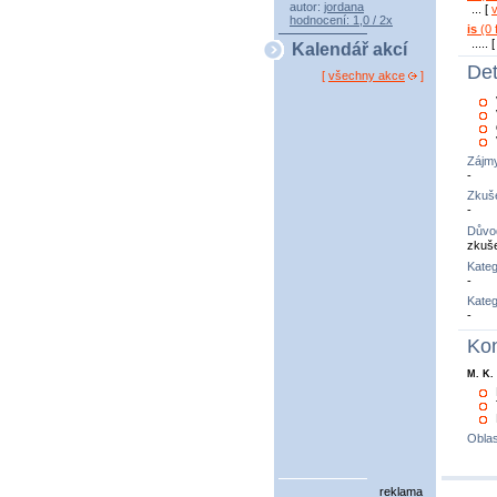
autor:
jordana
... [
hodnocení: 1,0 / 2x
is
(0 f
..... 
Kalendář akcí
Det
[
všechny akce
]
Zájm
-
Zkuše
-
Důvo
zkuš
Kateg
-
Kateg
-
Kon
M. K.
Oblas
reklama