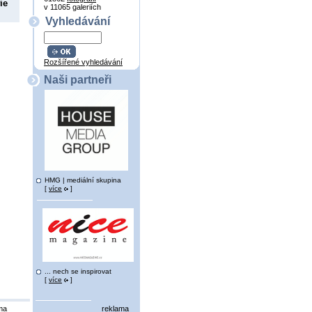
ie
v 11065 galeriích
Vyhledávání
Rozšířené vyhledávání
Naši partneři
HMG | mediální skupina
[
více
]
... nech se inspirovat
[
více
]
ma
reklama