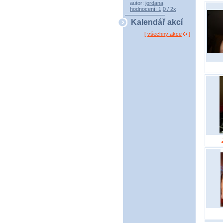
autor:
jordana
hodnocení: 1,0 / 2x
Kalendář akcí
[
všechny akce
]