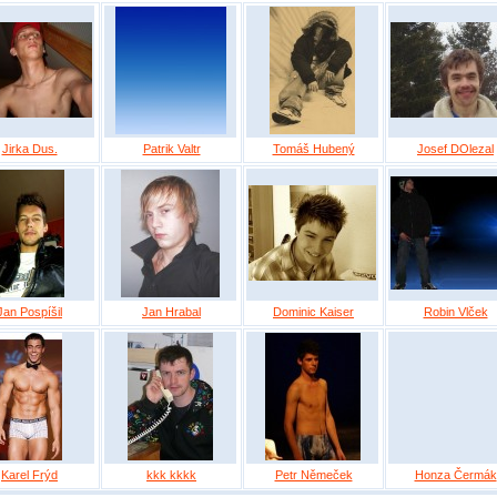
Jirka Dus.
Patrik Valtr
Tomáš Hubený
Josef DOlezal
Jan Pospíšil
Jan Hrabal
Dominic Kaiser
Robin Vlček
Karel Frýd
kkk kkkk
Petr Němeček
Honza Čermák