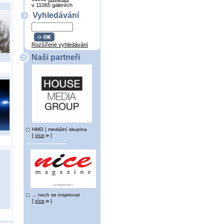
v 11065 galeriích
Vyhledávání
Rozšířené vyhledávání
Naši partneři
HMG | mediální skupina
[
více
]
... nech se inspirovat
[
více
]