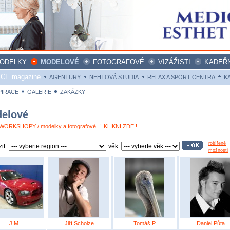
ODELKY
MODELOVÉ
FOTOGRAFOVÉ
VIZÁŽISTI
KADEŘN
ICE magazine
AGENTURY
NEHTOVÁ STUDIA
RELAX A SPORT CENTRA
K
PIRACE
GALERIE
ZAKÁZKY
elové
ORKSHOPY / modelky a fotografové ! KLIKNI ZDE !
rošířené
it:
věk:
možnosti
J M
Jiří Scholze
Tomáš P.
Daniel Půta