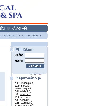
ÍCI
NÁVRHÁŘI
ALENDÁŘ AKCÍ
FOTOREPORTY
Přihlášení
Jméno:
Heslo:
[
registrace
]
Inspirováno je
4464
modelek
a
1144
modelů
,
2019
fotografů
,
68
kadeřníků
,
300
vizážistů
,
110
návrhářů
,
435
agentur
,
223
fotoreportů
,
61862
fotografií