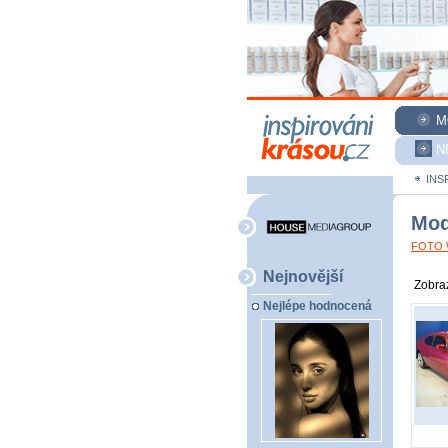
M
N
INS
Mod
FOTO W
Nejnovější
Zobraz
Nejlépe hodnocená