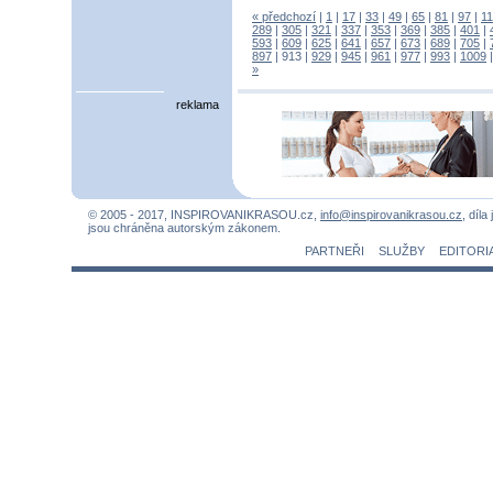
« předchozí
|
1
|
17
|
33
|
49
|
65
|
81
|
97
|
1
289
|
305
|
321
|
337
|
353
|
369
|
385
|
401
|
593
|
609
|
625
|
641
|
657
|
673
|
689
|
705
|
897
|
913
|
929
|
945
|
961
|
977
|
993
|
1009
»
reklama
© 2005 - 2017, INSPIROVANIKRASOU.cz,
info@inspirovanikrasou.cz
, díla
jsou chráněna autorským zákonem.
PARTNEŘI
SLUŽBY
EDITORI