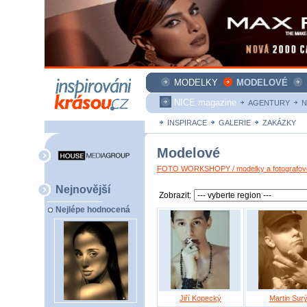
MODELKY
MODELOVÉ
NICE magazine
AGENTURY
N
INSPIRACE
GALERIE
ZAKÁZKY
Modelové
FOTO WORKSHOPY / modelky a fotografové
Nejnovější
Zobrazit:
Nejlépe hodnocená
Jiří Kopecký
Martin Sur