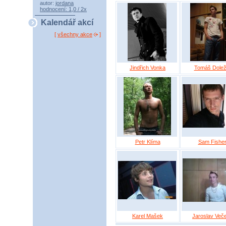
autor:
jordana
hodnocení: 1,0 / 2x
Kalendář akcí
[
všechny akce
]
Jindřich Vonka
Tomáš Dolež
Petr Klíma
Sam Fishe
Karel Mašek
Jaroslav Več