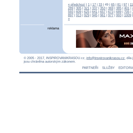
« předchozí
|
1
|
17
|
33
|
49
|
65
|
81
|
97
|
1
289
|
305
|
321
|
337
|
353
|
369
|
385
|
401
|
593
|
609
|
625
|
641
|
657
|
673
|
689
|
705
|
897
|
913
|
929
|
945
|
961
|
977
|
993
|
1009
»
reklama
© 2005 - 2017, INSPIROVANIKRASOU.cz,
info@inspirovanikrasou.cz
, díla
jsou chráněna autorským zákonem.
PARTNEŘI
SLUŽBY
EDITORI