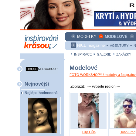
MODELKY
MODELOVÉ
NICE magazine
AGENTURY
N
INSPIRACE
GALERIE
ZAKÁZKY
Modelové
FOTO WORKSHOPY / modelky a fotografové
Nejnovější
Zobrazit:
Nejlépe hodnocená
Filip Hůla
John Fred