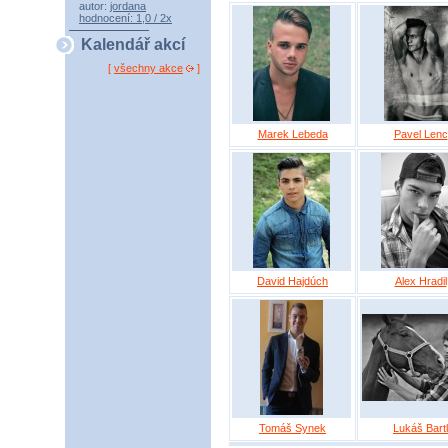
autor:
jordana
hodnocení: 1,0 / 2x
Kalendář akcí
[
všechny akce
]
Marek Lebeda
Pavel Lenc
David Hajdúch
Alex Hradil
Tomáš Synek
Lukáš Bartl