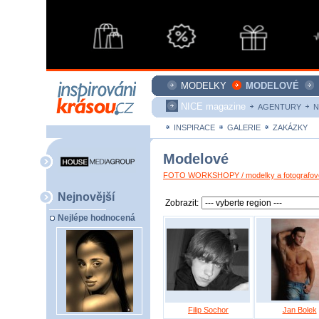
MODELKY
MODELOVÉ
NICE magazine
AGENTURY
N
INSPIRACE
GALERIE
ZAKÁZKY
Modelové
FOTO WORKSHOPY / modelky a fotografové
Nejnovější
Zobrazit:
Nejlépe hodnocená
Filip Sochor
Jan Bolek