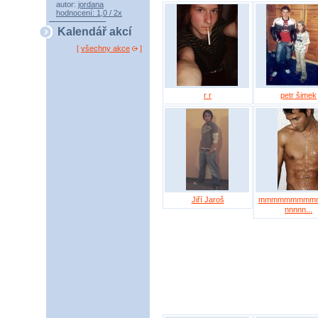
autor:
jordana
hodnocení: 1,0 / 2x
Kalendář akcí
[
všechny akce
]
r r
petr šimek
Jiří Jaroš
mmmmmmmmm
nnnnn...