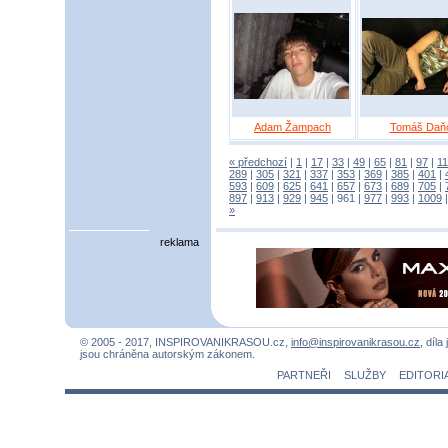
Adam Žampach
Tomáš Daň
« předchozí
|
1
|
17
|
33
|
49
|
65
|
81
|
97
|
1
289
|
305
|
321
|
337
|
353
|
369
|
385
|
401
|
593
|
609
|
625
|
641
|
657
|
673
|
689
|
705
|
897
|
913
|
929
|
945
|
961
|
977
|
993
|
1009
»
reklama
© 2005 - 2017, INSPIROVANIKRASOU.cz,
info@inspirovanikrasou.cz
, díla
jsou chráněna autorským zákonem.
PARTNEŘI
SLUŽBY
EDITORI