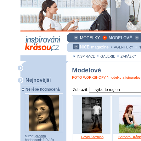
MODELKY
MODELOVÉ
NICE magazine
AGENTURY
N
INSPIRACE
GALERIE
ZAKÁZKY
Modelové
FOTO WORKSHOPY / modelky a fotografové
Nejnovější
Nejlépe hodnocená
Zobrazit:
autor:
jordana
David Kotrman
Barbora Dráb
hodnocení: 1,0 / 2x