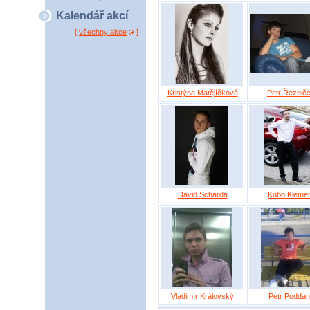
Kalendář akcí
[
všechny akce
]
Kristýna Matějíčková
Petr Řeznič
David Scharda
Kubo Kleme
Vladimír Královský
Petr Poddan