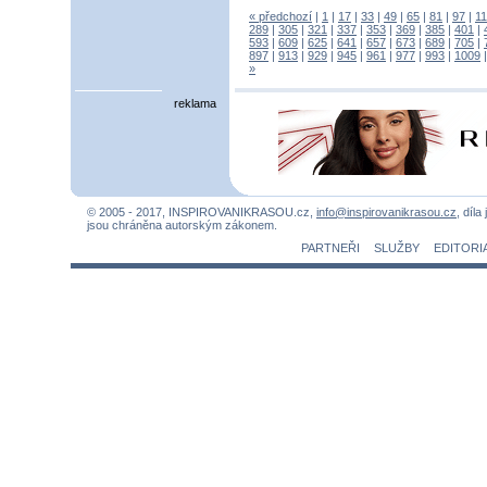
« předchozí
|
1
|
17
|
33
|
49
|
65
|
81
|
97
|
1
289
|
305
|
321
|
337
|
353
|
369
|
385
|
401
|
593
|
609
|
625
|
641
|
657
|
673
|
689
|
705
|
897
|
913
|
929
|
945
|
961
|
977
|
993
|
1009
»
reklama
© 2005 - 2017, INSPIROVANIKRASOU.cz,
info@inspirovanikrasou.cz
, díla
jsou chráněna autorským zákonem.
PARTNEŘI
SLUŽBY
EDITORI