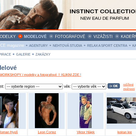
ODELKY
MODELOVÉ
FOTOGRAFOVÉ
VIZÁŽISTI
KADEŘN
ICE magazine
AGENTURY
NEHTOVÁ STUDIA
RELAX A SPORT CENTRA
K
PIRACE
GALERIE
ZAKÁZKY
elové
ORKSHOPY / modelky a fotografové ! KLIKNI ZDE !
rošířené
it:
věk:
možnosti
Roman Hypš
Leon Cortez
Viktor Hájek
keiran lee