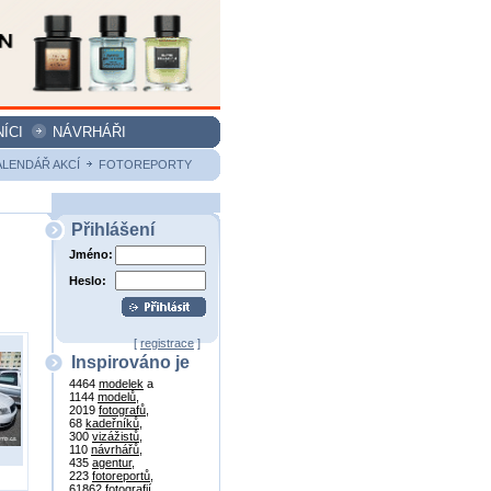
ÍCI
NÁVRHÁŘI
ALENDÁŘ AKCÍ
FOTOREPORTY
Přihlášení
Jméno:
Heslo:
[
registrace
]
Inspirováno je
4464
modelek
a
1144
modelů
,
2019
fotografů
,
68
kadeřníků
,
300
vizážistů
,
110
návrhářů
,
435
agentur
,
223
fotoreportů
,
61862
fotografií