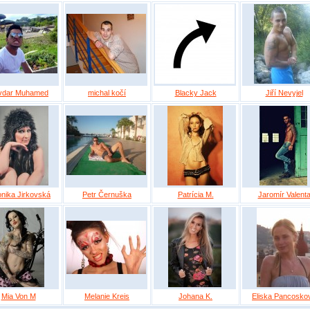
vdar Muhamed
michal kočí
Blacky Jack
Jiří Nevyjel
onika Jirkovská
Petr Černuška
Patrícia M.
Jaromír Valent
Mia Von M
Melanie Kreis
Johana K.
Eliska Pancosko