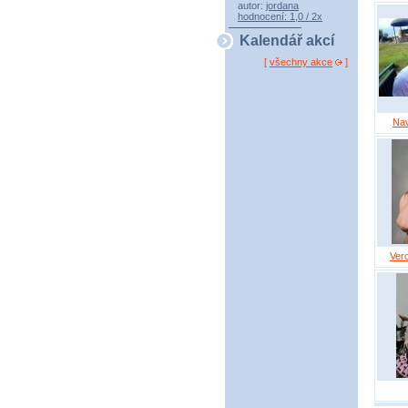
autor:
jordana
hodnocení: 1,0 / 2x
Kalendář akcí
[
všechny akce
]
Na
Ver