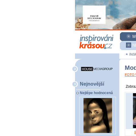
M
N
INS
Mod
FOTO W
Nejnovější
Zobraz
Nejlépe hodnocená