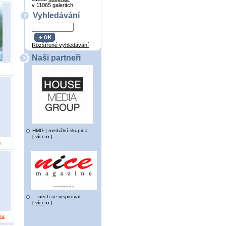
v 11065 galeriích
Vyhledávání
Rozšířené vyhledávání
Naši partneři
HMG | mediální skupina
[
více
]
a
... nech se inspirovat
[
více
]
va