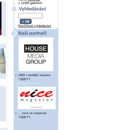
v 11065 galeriích
Vyhledávání
Rozšířené vyhledávání
Naši partneři
HMG | mediální skupina
[
více
]
... nech se inspirovat
[
více
]