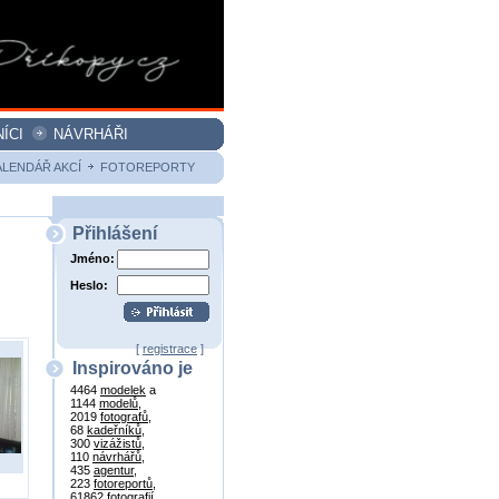
ÍCI
NÁVRHÁŘI
ALENDÁŘ AKCÍ
FOTOREPORTY
Přihlášení
Jméno:
Heslo:
[
registrace
]
Inspirováno je
4464
modelek
a
1144
modelů
,
2019
fotografů
,
68
kadeřníků
,
300
vizážistů
,
110
návrhářů
,
435
agentur
,
223
fotoreportů
,
61862
fotografií