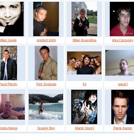
Milan Junek
predent khhh
Milan Kvasnička
jirka Cerovsky
Pavel Plecity
Petr Svoboda
ll ll
pavel I
indra Mares
Scandy Boy
Martin Vostrý
Patrik Kantor