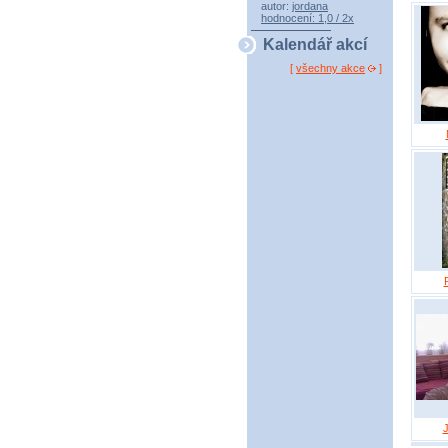
autor:
jordana
hodnocení: 1,0 / 2x
Kalendář akcí
[
všechny akce
]
J