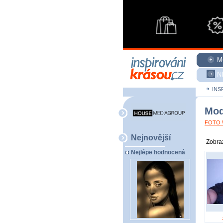
M
N
INS
Mod
FOTO W
Nejnovější
Zobraz
Nejlépe hodnocená