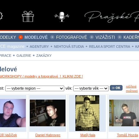
ODELKY
MODELOVÉ
FOTOGRAFOVÉ
VIZÁŽISTI
KADEŘN
ICE magazine
AGENTURY
NEHTOVÁ STUDIA
RELAX A SPORT CENTRA
K
PIRACE
GALERIE
ZAKÁZKY
elové
ORKSHOPY / modelky a fotografové ! KLIKNI ZDE !
rošířené
it:
věk:
možnosti
Jiři Vašíček
Daniel Habrovec
Matěj fiala
Tomáš Hozda