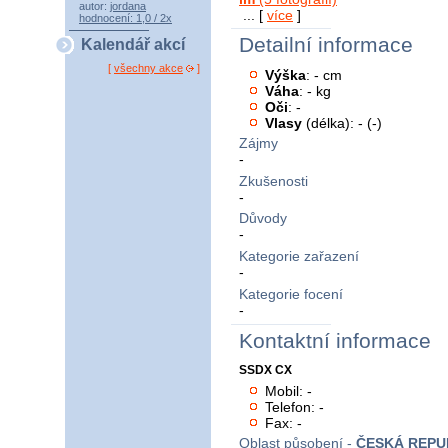
autor:
jordana
... [
více
]
hodnocení: 1,0 / 2x
Detailní informace
Kalendář akcí
[
všechny akce
]
Výška
: - cm
Váha
: - kg
Oči
: -
Vlasy
(délka): - (-)
Zájmy
-
Zkušenosti
-
Důvody
-
Kategorie zařazení
-
Kategorie focení
-
Kontaktní informace
SSDX CX
Mobil: -
Telefon: -
Fax: -
Oblast působení -
ČESKÁ REPU