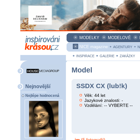
MODELKY
MODELOVÉ
NICE magazine
AGENTURY
N
INSPIRACE
GALERIE
ZAKÁZKY
Model
SSDX CX (lub!k)
Nejnovější
Věk: 44 let
Nejlépe hodnocená
Jazykové znalosti: -
Vzdělání: -- VYBERTE --
im
(5 fotografií)