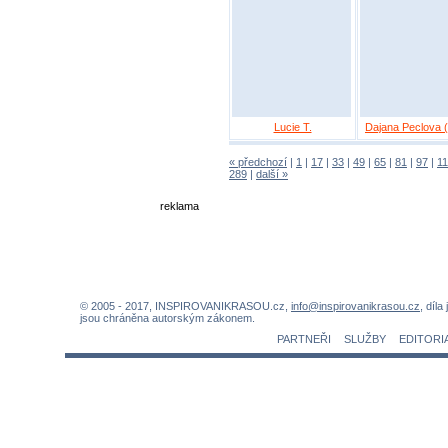
Lucie T.
Dajana Peclova ( 
« předchozí
|
1
|
17
|
33
|
49
|
65
|
81
|
97
|
1
289
|
další »
reklama
© 2005 - 2017, INSPIROVANIKRASOU.cz,
info@inspirovanikrasou.cz
, díla
jsou chráněna autorským zákonem.
PARTNEŘI
SLUŽBY
EDITORI