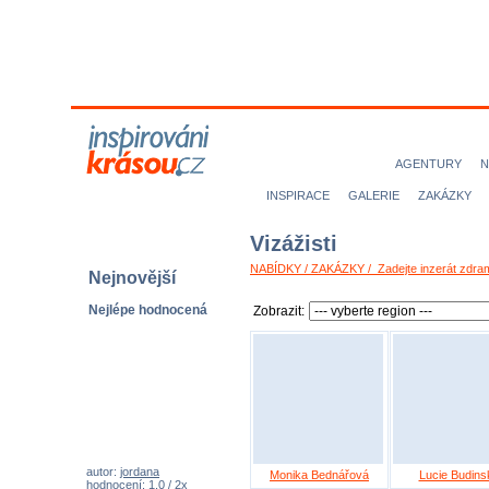
MODELKY
MODELOVÉ
NICE magazine
AGENTURY
N
INSPIRACE
GALERIE
ZAKÁZKY
Vizážisti
NABÍDKY / ZAKÁZKY / Zadejte inzerát zdra
Nejnovější
Nejlépe hodnocená
Zobrazit:
autor:
jordana
Monika Bednářová
Lucie Budins
hodnocení: 1,0 / 2x