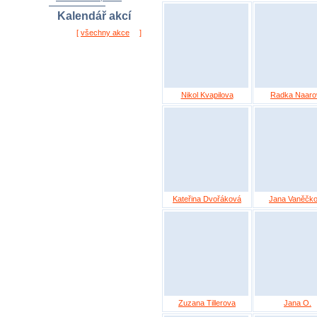
Kalendář akcí
[
všechny akce
]
Nikol Kvapilova
Radka Naaro
Kateřina Dvořáková
Jana Vaněčk
Zuzana Tillerova
Jana O.