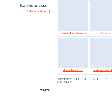
Kalendář akcí
[
všechny akce
]
Martina Heřmánková
Xxx Xxx
Misha Adámková
Barbora Havlíč
« předchozí
|
1
|
17
|
33
|
49
|
65
|
81
|
97
|
1
289
|
další »
reklama