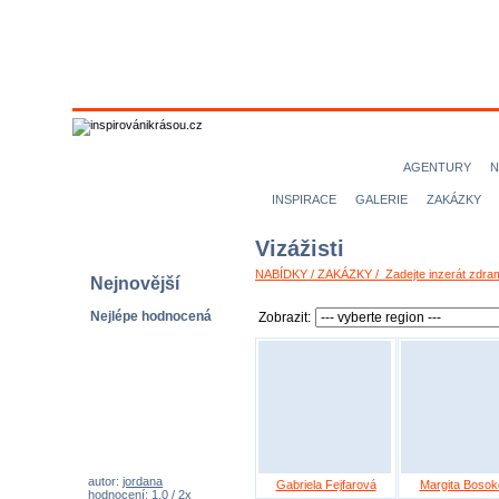
MODELKY
MODELOVÉ
NICE magazine
AGENTURY
N
INSPIRACE
GALERIE
ZAKÁZKY
Vizážisti
NABÍDKY / ZAKÁZKY / Zadejte inzerát zdra
Nejnovější
Nejlépe hodnocená
Zobrazit:
autor:
jordana
Gabriela Fejfarová
Margita Bosok
hodnocení: 1,0 / 2x