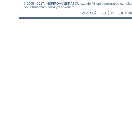
© 2005 - 2017, INSPIROVANIKRASOU.cz,
info@inspirovanikrasou.cz
, díla
jsou chráněna autorským zákonem.
PARTNEŘI
SLUŽBY
EDITORI