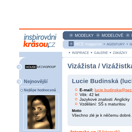
MODELKY
MODELOVÉ
NICE magazine
AGENTURY
N
INSPIRACE
GALERIE
ZAKÁZKY
Vizážista / Vizážistk
Lucie Budinská (lu
Nejnovější
E-mail:
lucie.budinska@se
Nejlépe hodnocená
Věk: 42 let
Jazykové znalosti: Anglicky
Vzdělání: SŠ s maturitou
Motto
Všechno zlé je k něčemu dobré.
fotomake-up
(8 fotografií)