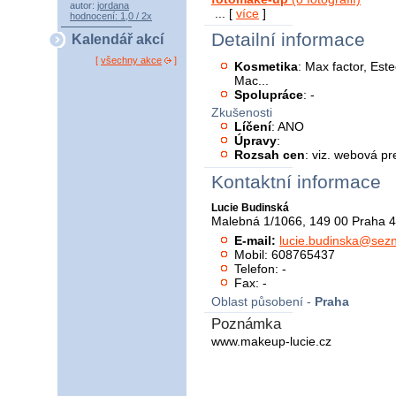
autor:
jordana
... [
více
]
hodnocení: 1,0 / 2x
Detailní informace
Kalendář akcí
[
všechny akce
]
Kosmetika
: Max factor, Est
Mac...
Spolupráce
: -
Zkušenosti
Líčení
: ANO
Úpravy
:
Rozsah cen
: viz. webová p
Kontaktní informace
Lucie Budinská
Malebná 1/1066, 149 00 Praha 
E-mail:
lucie.budinska@sez
Mobil: 608765437
Telefon: -
Fax: -
Oblast působení -
Praha
Poznámka
www.makeup-lucie.cz