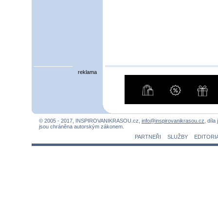
reklama
© 2005 - 2017, INSPIROVANIKRASOU.cz,
info@inspirovanikrasou.cz
, díla
jsou chráněna autorským zákonem.
PARTNEŘI
SLUŽBY
EDITORI