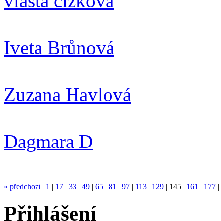
vlasta čížková
Iveta Brůnová
Zuzana Havlová
Dagmara D
« předchozí
|
1
|
17
|
33
|
49
|
65
|
81
|
97
|
113
|
129
|
145
|
161
|
177
|
Přihlášení