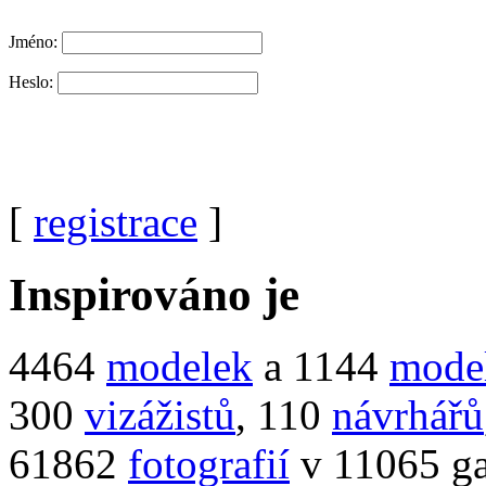
Jméno:
Heslo:
[
registrace
]
Inspirováno je
4464
modelek
a 1144
mode
300
vizážistů
, 110
návrhářů
61862
fotografií
v 11065 ga