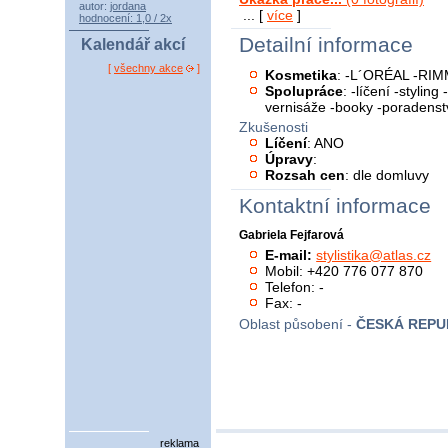
autor:
jordana
... [
více
]
hodnocení: 1,0 / 2x
Detailní informace
Kalendář akcí
[
všechny akce
]
Kosmetika
: -L´ORÉAL -RI
Spolupráce
: -líčení -styling
vernisáže -booky -poradenst
Zkušenosti
Líčení
: ANO
Úpravy
:
Rozsah cen
: dle domluvy
Kontaktní informace
Gabriela Fejfarová
E-mail:
stylistika@atlas.cz
Mobil: +420 776 077 870
Telefon: -
Fax: -
Oblast působení -
ČESKÁ REPU
reklama