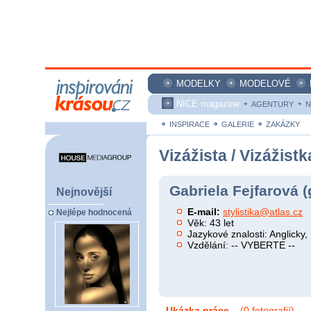
MODELKY
MODELOVÉ
NICE magazine
AGENTURY
N
INSPIRACE
GALERIE
ZAKÁZKY
Vizážista / Vizážistk
Gabriela Fejfarová (
Nejnovější
E-mail:
stylistika@atlas.cz
Nejlépe hodnocená
Věk: 43 let
Jazykové znalosti: Anglicky
Vzdělání: -- VYBERTE --
Ukázka práce...
(0 fotografií)