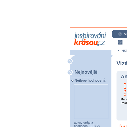
M
N
INS
Vizá
Nejnovější
An
Nejlépe hodnocená
Mott
Poki
autor:
jordana
foto
hodnocení: 1,0 / 2x