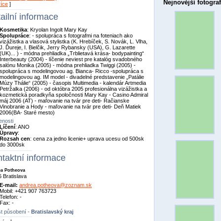
Nejnovější fotograf
více
]
ailní informace
Kosmetika
: Kryolan Ingolt Mary Kay
Spolupráce
: - spolupráca s fotografmi na foteniach ako
vizážistka a vlasová stylistka (K. Hrebíček, S. Novák, L. Vlha,
J. Ďureje, I. Bielčik, Jerry Rybansky (USA), G. Lazarette
(UK)... ) - módna prehliadka „Trblietavá krása- bodypainting“
Interbeauty (2004) - líčenie neviest pre katalóg svadobného
salónu Monika (2005) - módna prehliadka Twiggi (2005) -
spolupráca s modelingovou ag. Bianca- Ricco -spolupráca s
modelingovou ag. IM model - divadelné predstavenie „Patálie
Múzy Thálie“ (2005) - časopis Multimedia - kalendár Artmedia
Petržalka (2006) - od októbra 2005 profesionálna vizážistka a
kozmetická poradkyňa spoločnosti Mary Kay - Casino Admiral
máj 2006 (AT) - maľovanie na tvár pre deti- Račianske
Vinobranie a Hody - maľovanie na tvár pre deti- Deň Matiek
2006(BA- Staré mesto)
nosti
Líčení
: ANO
Úpravy
:
Rozsah cen
: cena za jedno licenie+ uprava ucesu od 500sk
do 3000sk
taktní informace
a Potheova
 Bratislava
E-mail:
andrea.potheova@zoznam.sk
Mobil: +421 907 763723
Telefon: -
Fax: -
t působení -
Bratislavský kraj