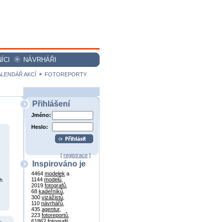
ÍCI
NÁVRHÁŘI
ALENDÁŘ AKCÍ
FOTOREPORTY
Přihlášení
Jméno:
Heslo:
[
registrace
]
Inspirováno je
4464
modelek
a
1144
modelů
,
h
2019
fotografů
,
68
kadeřníků
,
300
vizážistů
,
110
návrhářů
,
435
agentur
,
223
fotoreportů
,
61862
fotografií