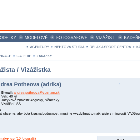
ODELKY
MODELOVÉ
FOTOGRAFOVÉ
VIZÁŽISTI
KADEŘN
ICE magazine
AGENTURY
NEHTOVÁ STUDIA
RELAX A SPORT CENTRA
K
PIRACE
GALERIE
ZAKÁZKY
žista / Vizážistka
drea Potheova (adrika)
E-mail:
andrea.potheova@zoznam.sk
Věk: 40 let
Jazykové znalosti: Anglicky, Německy
Vzdělání: SŠ
o
al chceme, aby bola krasna buducnost, musime vyzdvihnut to najkrajsie z minulosti. V.V.Gog
 make- up
(10 fotografií)