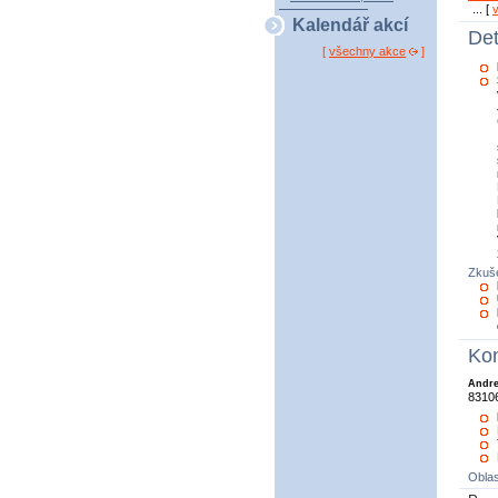
... [
Kalendář akcí
Det
[
všechny akce
]
Zkuše
Kon
Andre
83106
Oblas