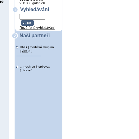
ie
v 11065 galeriích
Vyhledávání
Rozšířené vyhledávání
Naši partneři
HMG | mediální skupina
[
více
]
... nech se inspirovat
[
více
]