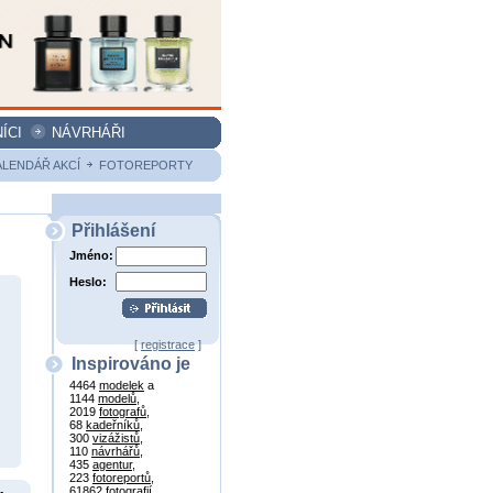
ÍCI
NÁVRHÁŘI
ALENDÁŘ AKCÍ
FOTOREPORTY
Přihlášení
Jméno:
Heslo:
[
registrace
]
Inspirováno je
4464
modelek
a
1144
modelů
,
2019
fotografů
,
68
kadeřníků
,
300
vizážistů
,
110
návrhářů
,
435
agentur
,
223
fotoreportů
,
61862
fotografií