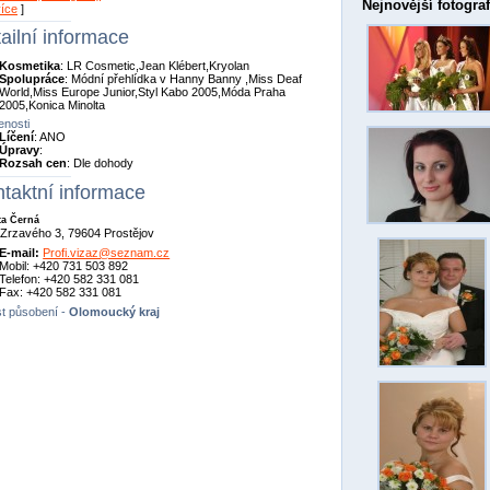
Nejnovější fotograf
více
]
ailní informace
Kosmetika
: LR Cosmetic,Jean Klébert,Kryolan
Spolupráce
: Módní přehlídka v Hanny Banny ,Miss Deaf
World,Miss Europe Junior,Styl Kabo 2005,Móda Praha
2005,Konica Minolta
nosti
Líčení
: ANO
Úpravy
:
Rozsah cen
: Dle dohody
taktní informace
ta Černá
Zrzavého 3, 79604 Prostějov
E-mail:
Profi.vizaz@seznam.cz
Mobil: +420 731 503 892
Telefon: +420 582 331 081
Fax: +420 582 331 081
t působení -
Olomoucký kraj