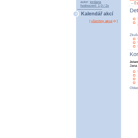
autor:
jordana
... [
hodnocení: 1,0 / 2x
Det
Kalendář akcí
[
všechny akce
]
Zkuše
Kon
Jolan
Jana 
Oblas