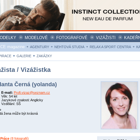
ODELKY
MODELOVÉ
FOTOGRAFOVÉ
VIZÁŽISTI
KADEŘN
ICE magazine
AGENTURY
NEHTOVÁ STUDIA
RELAX A SPORT CENTRA
K
PIRACE
GALERIE
ZAKÁZKY
žista / Vizážistka
lanta Černá (yolanda)
E-mail:
Profi.vizaz@seznam.cz
Věk: 54 let
Jazykové znalosti: Anglicky
Vzdělání: SŠ
o
á žena může být krásná
 Práce
(8 fotografií)