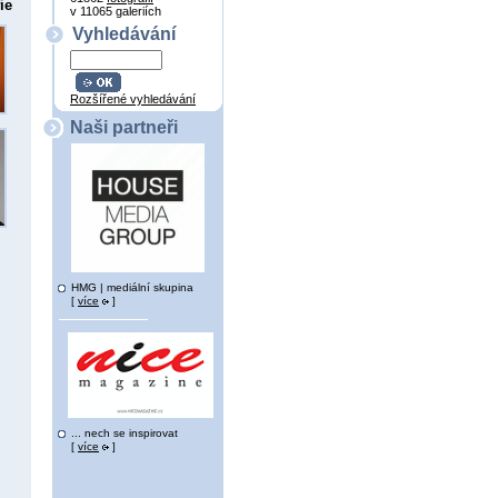
ie
v 11065 galeriích
Vyhledávání
Rozšířené vyhledávání
Naši partneři
HMG | mediální skupina
[
více
]
... nech se inspirovat
[
více
]