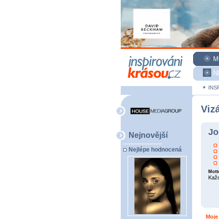
M
N
INS
Vizá
Jo
Nejnovější
Nejlépe hodnocená
Mott
Každ
Moje