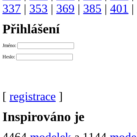
337
|
353
|
369
|
385
|
401
|
Přihlášení
Jméno:
Heslo:
[
registrace
]
Inspirováno je
4464
modelek
a 1144
mode