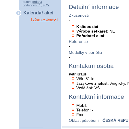
autor:
jordana
hodnocení: 1,0 / 2x
Detailní informace
Kalendář akcí
Zkušenosti
-
[
všechny akce
]
K dispozici
: -
Výroba setkaret
: NE
Pořadatel akcí
: -
Reference
-
Modelky v porfóliu
-
Kontaktní osoba
Petr Kraus
Věk: 51 let
Jazykové znalosti: Anglicky
Vzdělání: VŠ
Kontaktní informace
Mobil: -
Telefon: -
Fax: -
Oblast působení -
ČESKÁ REPU