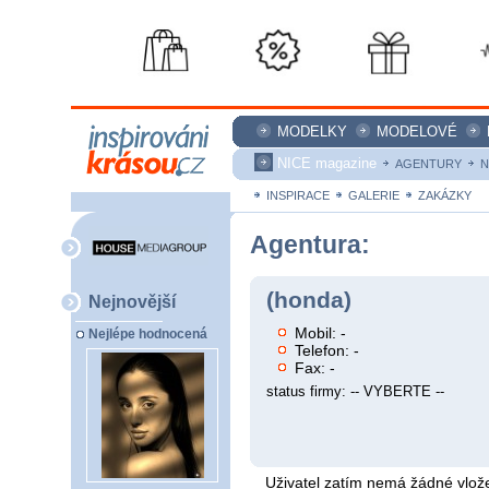
MODELKY
MODELOVÉ
NICE magazine
AGENTURY
N
INSPIRACE
GALERIE
ZAKÁZKY
Agentura:
(honda)
Nejnovější
Mobil: -
Nejlépe hodnocená
Telefon: -
Fax: -
status firmy: -- VYBERTE --
Uživatel zatím nemá žádné vlože