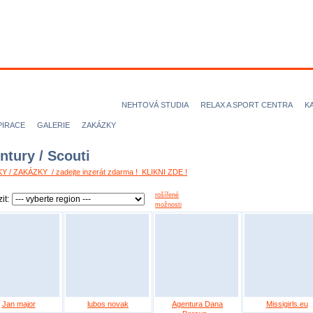
ODELKY
MODELOVÉ
FOTOGRAFOVÉ
VIZÁŽISTI
KADEŘN
ICE magazine
AGENTURY
NEHTOVÁ STUDIA
RELAX A SPORT CENTRA
K
PIRACE
GALERIE
ZAKÁZKY
ntury / Scouti
Y / ZAKÁZKY / zadejte inzerát zdarma ! KLIKNI ZDE !
rošířené
it:
možnosti
Jan major
lubos novak
Agentura Dana
Missigirls.eu