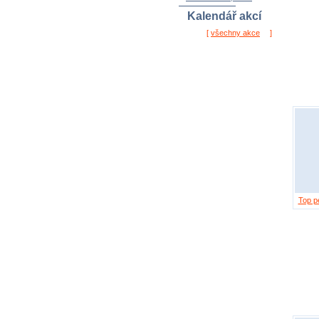
Kalendář akcí
[
všechny akce
]
Top pe