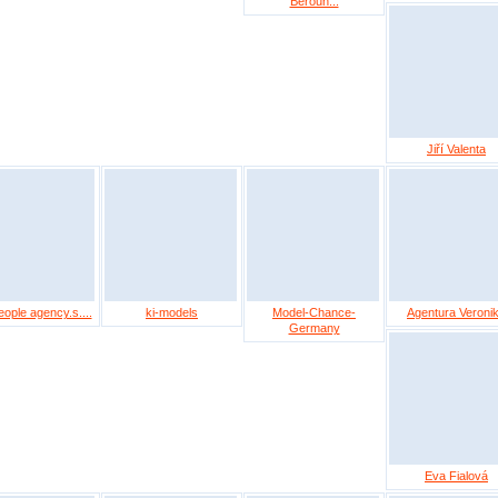
Beroun...
Jiří Valenta
ople agency.s....
ki-models
Model-Chance-
Agentura Veroni
Germany
Eva Fialová