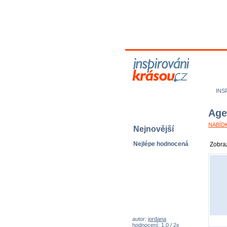
M
N
INS
Age
NABÍDK
Nejnovější
Nejlépe hodnocená
Zobraz
autor:
jordana
hodnocení: 1,0 / 2x