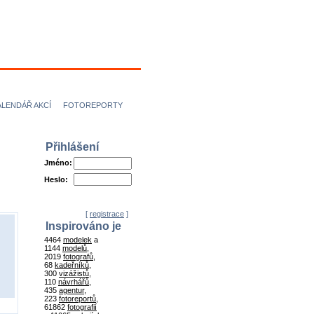
ÍCI
NÁVRHÁŘI
ALENDÁŘ AKCÍ
FOTOREPORTY
Přihlášení
Jméno:
Heslo:
[
registrace
]
Inspirováno je
4464
modelek
a
1144
modelů
,
2019
fotografů
,
68
kadeřníků
,
300
vizážistů
,
110
návrhářů
,
435
agentur
,
223
fotoreportů
,
61862
fotografií