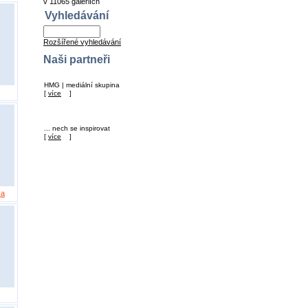
v 11065 galeriích
Vyhledávání
Rozšířené vyhledávání
Naši partneři
HMG | mediální skupina
[
více
]
... nech se inspirovat
[
více
]
ka