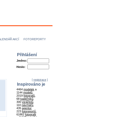
ÍCI
NÁVRHÁŘI
ALENDÁŘ AKCÍ
FOTOREPORTY
Přihlášení
Jméno:
Heslo:
[
registrace
]
Inspirováno je
4464
modelek
a
1144
modelů
,
2019
fotografů
,
68
kadeřníků
,
300
vizážistů
,
110
návrhářů
,
435
agentur
,
223
fotoreportů
,
61862
fotografií