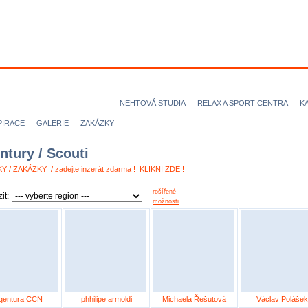
ODELKY
MODELOVÉ
FOTOGRAFOVÉ
VIZÁŽISTI
KADEŘN
ICE magazine
AGENTURY
NEHTOVÁ STUDIA
RELAX A SPORT CENTRA
K
PIRACE
GALERIE
ZAKÁZKY
ntury / Scouti
Y / ZAKÁZKY / zadejte inzerát zdarma ! KLIKNI ZDE !
rošířené
it:
možnosti
gentura CCN
phhilipe armoldi
Michaela Řešutová
Václav Polášek