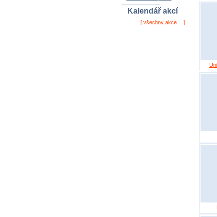
Kalendář akcí
[
všechny akce
]
Uni