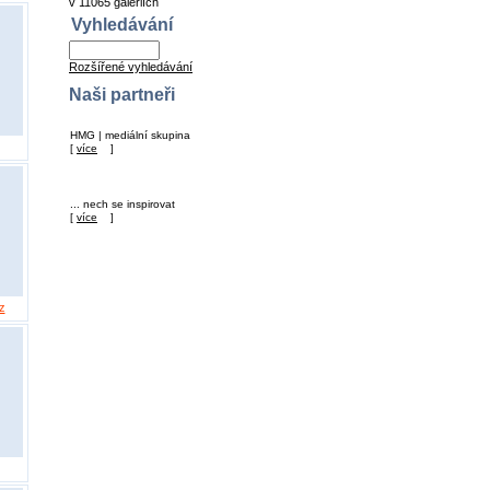
v 11065 galeriích
Vyhledávání
Rozšířené vyhledávání
Naši partneři
HMG | mediální skupina
[
více
]
... nech se inspirovat
[
více
]
z