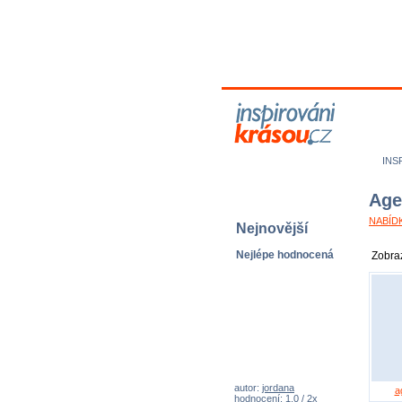
M
N
INS
Age
NABÍDK
Nejnovější
Nejlépe hodnocená
Zobraz
autor:
jordana
a
hodnocení: 1,0 / 2x