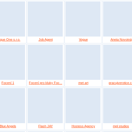
que One s.r.o.
Job Agent
Vogue
Aneta Novotná
Focení 1
Focení pro kluky Foc...
met art
pracujverotice.c
Blue Angels
Flash JAY
Hostess Agency
mpl studios