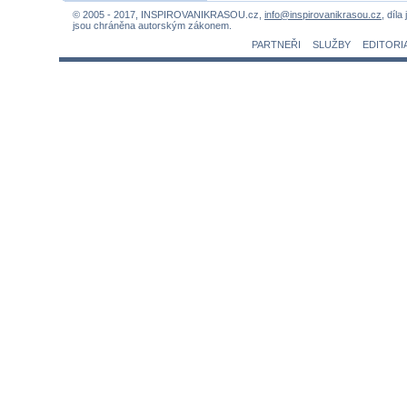
© 2005 - 2017, INSPIROVANIKRASOU.cz,
info@inspirovanikrasou.cz
, díla
jsou chráněna autorským zákonem.
PARTNEŘI
SLUŽBY
EDITORI