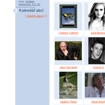
autor:
jordana
hodnocení: 1,0 / 2x
Kalendář akcí
[
všechny akce
]
Celebris Celebris
Jana Berko
Libor Havránek
Gotrek G
Vladimír Pinker
Kamil Vesel