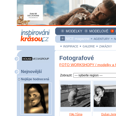
MODELKY
MODELOVÉ
NICE magazine
AGENTURY
N
INSPIRACE
GALERIE
ZAKÁZKY
Fotografové
FOTO WORKSHOPY / modelky a fo
Nejnovější
Zobrazit:
Nejlépe hodnocená
Filip Tůma
Dušan Jeri