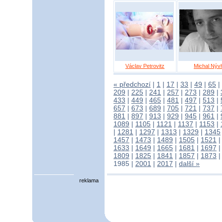
Václav Petrovitz
Michal Nývl
« předchozí
|
1
|
17
|
33
|
49
|
65
|
209
|
225
|
241
|
257
|
273
|
289
|
433
|
449
|
465
|
481
|
497
|
513
|
657
|
673
|
689
|
705
|
721
|
737
|
881
|
897
|
913
|
929
|
945
|
961
|
1089
|
1105
|
1121
|
1137
|
1153
|
|
1281
|
1297
|
1313
|
1329
|
1345
1457
|
1473
|
1489
|
1505
|
1521
1633
|
1649
|
1665
|
1681
|
1697
1809
|
1825
|
1841
|
1857
|
1873
1985
|
2001
|
2017
|
další »
reklama