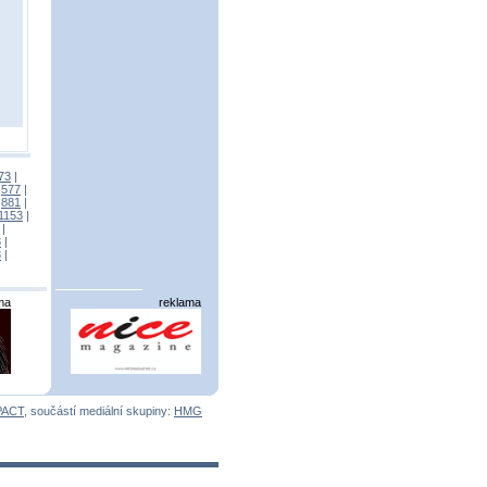
73
|
|
577
|
|
881
|
1153
|
|
3
|
3
|
ma
reklama
PACT
, součástí mediální skupiny:
HMG