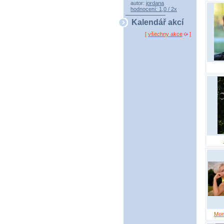
autor:
jordana
hodnocení: 1,0 / 2x
Kalendář akcí
[
všechny akce
]
Mon