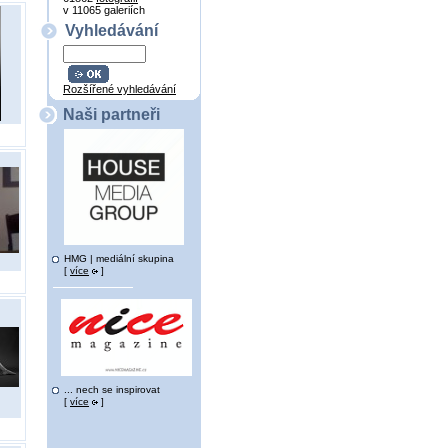
v 11065 galeriích
Vyhledávání
Rozšířené vyhledávání
Naši partneři
HMG | mediální skupina
[
více
]
... nech se inspirovat
[
více
]