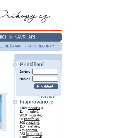
ÍCI
NÁVRHÁŘI
ALENDÁŘ AKCÍ
FOTOREPORTY
Přihlášení
Jméno:
Heslo:
[
registrace
]
Inspirováno je
4464
modelek
a
1144
modelů
,
2019
fotografů
,
68
kadeřníků
,
300
vizážistů
,
110
návrhářů
,
435
agentur
,
223
fotoreportů
,
61862
fotografií