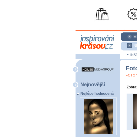
M
N
INS
Fot
FOTO W
Nejnovější
Zobraz
Nejlépe hodnocená