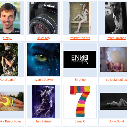
fuzzy .
jiri vesely
Yellow Unicorn
Peter Drrobec
Karel Labuť
Ivann Dellwin
Eti enne
sofie Janoušek
ika Bazochová
Jan Syřínek
Jana R.
John Bond