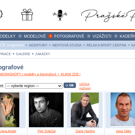
ODELKY
MODELOVÉ
FOTOGRAFOVÉ
VIZÁŽISTI
KADEŘN
ICE magazine
AGENTURY
NEHTOVÁ STUDIA
RELAX A SPORT CENTRA
K
PIRACE
GALERIE
ZAKÁZKY
ografové
ORKSHOPY / modelky a fotografové ! KLIKNI ZDE !
rošířené
it:
možnosti
Jana Andel
Petr Doležal
Dane Harting
pepa šlábr