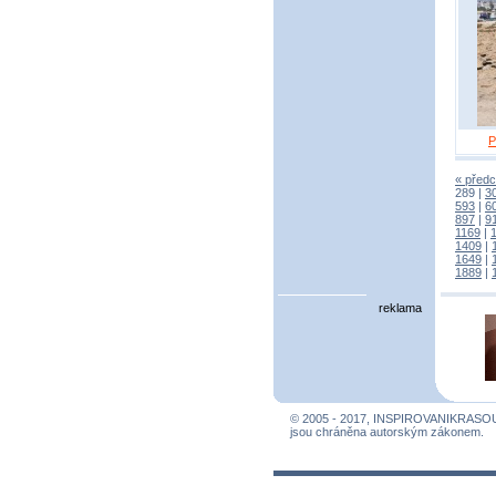
P
« předc
289
|
3
593
|
6
897
|
9
1169
|
1409
|
1649
|
1889
|
reklama
© 2005 - 2017, INSPIROVANIKRASO
jsou chráněna autorským zákonem.