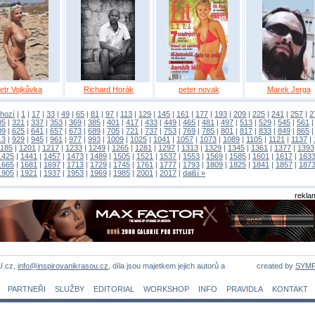
etr Vojkůvka
Richard Horák
peter novak
Marek Jerga
hozí
|
1
|
17
|
33
|
49
|
65
|
81
|
97
|
113
|
129
|
145
|
161
|
177
|
193
|
209
|
225
|
241
|
257
|
2
05
|
321
|
337
|
353
|
369
|
385
|
401
|
417
|
433
|
449
|
465
|
481
|
497
|
513
|
529
|
545
|
561
09
|
625
|
641
|
657
|
673
|
689
|
705
|
721
|
737
|
753
|
769
|
785
|
801
|
817
|
833
|
849
|
865
13
|
929
|
945
|
961
|
977
|
993
|
1009
|
1025
|
1041
|
1057
|
1073
|
1089
|
1105
|
1121
|
1137
|
1185
|
1201
|
1217
|
1233
|
1249
|
1265
|
1281
|
1297
|
1313
|
1329
|
1345
|
1361
|
1377
|
1393
1425
|
1441
|
1457
|
1473
|
1489
|
1505
|
1521
|
1537
|
1553
|
1569
|
1585
|
1601
|
1617
|
163
1665
|
1681
|
1697
|
1713
|
1729
|
1745
|
1761
|
1777
|
1793
|
1809
|
1825
|
1841
|
1857
|
187
1905
|
1921
|
1937
|
1953
|
1969
|
1985
|
2001
|
2017
|
další »
rekla
U.cz,
info@inspirovanikrasou.cz
, díla jsou majetkem jejich autorů a
created by
SYM
PARTNEŘI
SLUŽBY
EDITORIAL
WORKSHOP
INFO
PRAVIDLA
KONTAKT