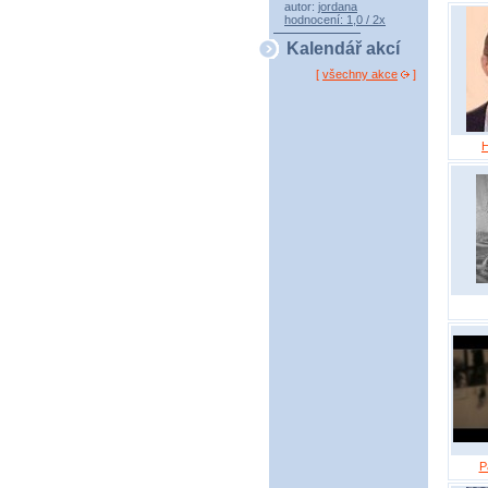
autor:
jordana
hodnocení: 1,0 / 2x
Kalendář akcí
[
všechny akce
]
H
P