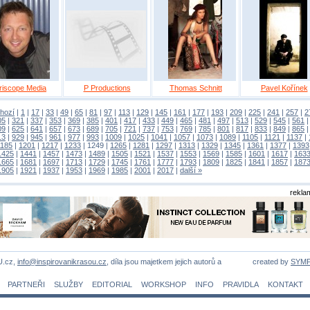
riscope Media
P Productions
Thomas Schnitt
Pavel Kořínek
hozí
|
1
|
17
|
33
|
49
|
65
|
81
|
97
|
113
|
129
|
145
|
161
|
177
|
193
|
209
|
225
|
241
|
257
|
2
05
|
321
|
337
|
353
|
369
|
385
|
401
|
417
|
433
|
449
|
465
|
481
|
497
|
513
|
529
|
545
|
561
09
|
625
|
641
|
657
|
673
|
689
|
705
|
721
|
737
|
753
|
769
|
785
|
801
|
817
|
833
|
849
|
865
13
|
929
|
945
|
961
|
977
|
993
|
1009
|
1025
|
1041
|
1057
|
1073
|
1089
|
1105
|
1121
|
1137
|
1185
|
1201
|
1217
|
1233
|
1249
|
1265
|
1281
|
1297
|
1313
|
1329
|
1345
|
1361
|
1377
|
1393
1425
|
1441
|
1457
|
1473
|
1489
|
1505
|
1521
|
1537
|
1553
|
1569
|
1585
|
1601
|
1617
|
163
1665
|
1681
|
1697
|
1713
|
1729
|
1745
|
1761
|
1777
|
1793
|
1809
|
1825
|
1841
|
1857
|
187
1905
|
1921
|
1937
|
1953
|
1969
|
1985
|
2001
|
2017
|
další »
rekla
U.cz,
info@inspirovanikrasou.cz
, díla jsou majetkem jejich autorů a
created by
SYM
PARTNEŘI
SLUŽBY
EDITORIAL
WORKSHOP
INFO
PRAVIDLA
KONTAKT