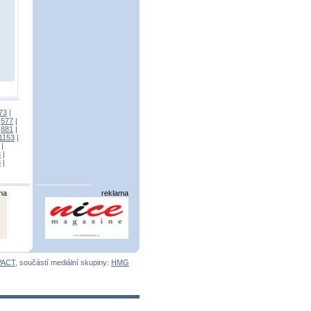
73
|
|
577
|
|
881
|
1153
|
|
3
|
3
|
ma
reklama
PACT
, součástí mediální skupiny:
HMG