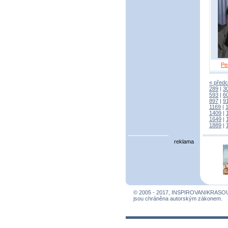
Pe
« předc
289
|
3
593
|
6
897
|
9
1169
|
1409
|
1649
|
1889
|
reklama
© 2005 - 2017, INSPIROVANIKRASO
jsou chráněna autorským zákonem.