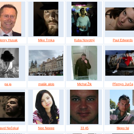
enry Husak
Mike Trnka
Kuba Novotný
Paul Edwards
pa ja
malák alois
Michal Žlk
Přemys Jurča
avel Nečekal
Nee Neeee
33 45
filippo fal