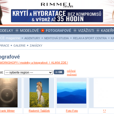
ODELKY
MODELOVÉ
FOTOGRAFOVÉ
VIZÁŽISTI
KADEŘN
ICE magazine
AGENTURY
NEHTOVÁ STUDIA
RELAX A SPORT CENTRA
K
PIRACE
GALERIE
ZAKÁZKY
ografové
ORKSHOPY / modelky a fotografové ! KLIKNI ZDE !
rošířené
it:
možnosti
Frank Winter
Radomír Talášek
Foto Foto
* *