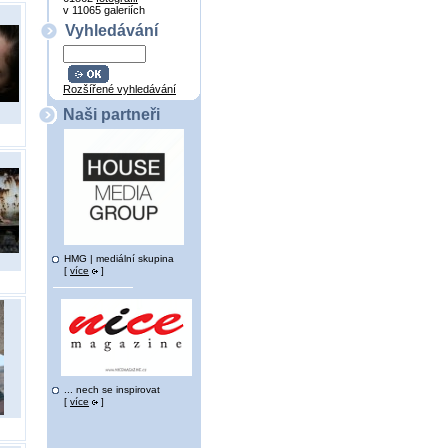
v 11065 galeriích
Vyhledávání
Rozšířené vyhledávání
Naši partneři
HMG | mediální skupina
[
více
]
... nech se inspirovat
[
více
]