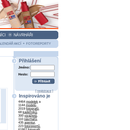
ÍCI
NÁVRHÁŘI
ALENDÁŘ AKCÍ
FOTOREPORTY
Přihlášení
Jméno:
Heslo:
[
registrace
]
Inspirováno je
4464
modelek
a
1144
modelů
,
2019
fotografů
,
68
kadeřníků
,
300
vizážistů
,
110
návrhářů
,
435
agentur
,
223
fotoreportů
,
61862
fotografií