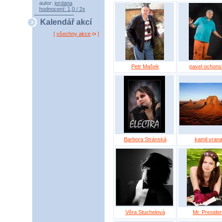
autor:
jordana
hodnocení: 1,0 / 2x
Kalendář akcí
[
všechny akce
]
Petr Mašek
pavel ochons
Barbora Stránská
kamil vran
Věra Stuchelová
Mr. Presiden