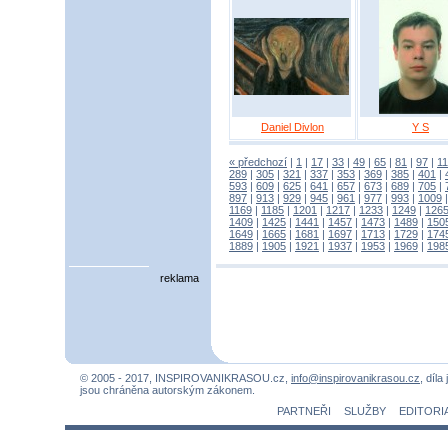
Daniel Divlon
Y S
« předchozí
|
1
|
17
|
33
|
49
|
65
|
81
|
97
|
1
289
|
305
|
321
|
337
|
353
|
369
|
385
|
401
|
593
|
609
|
625
|
641
|
657
|
673
|
689
|
705
|
897
|
913
|
929
|
945
|
961
|
977
|
993
|
1009
1169
|
1185
|
1201
|
1217
|
1233
|
1249
|
126
1409
|
1425
|
1441
|
1457
|
1473
|
1489
|
150
1649
|
1665
|
1681
|
1697
|
1713
|
1729
|
174
1889
|
1905
|
1921
|
1937
|
1953
|
1969
|
198
reklama
© 2005 - 2017, INSPIROVANIKRASOU.cz,
info@inspirovanikrasou.cz
, díla
jsou chráněna autorským zákonem.
PARTNEŘI
SLUŽBY
EDITORI