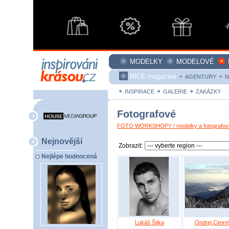
MODELKY
MODELOVÉ
NICE magazine
AGENTURY
N
INSPIRACE
GALERIE
ZAKÁZKY
Fotografové
FOTO WORKSHOPY / modelky a fotografové
Nejnovější
Zobrazit:
Nejlépe hodnocená
Lukáš Štika
Ondrej Cimr